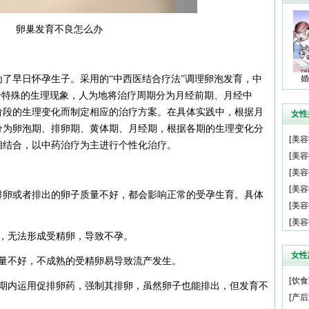
卵巢发育不良怎么办
了早日怀孕生子。采用的“中西医结合疗法”调理卵泡发育，中
婚
一特殊的生理现象，人为地将治疗周期分为月经前期、月经中
阶段的生理变化而制定相应的治疗方案。在具体实践中，根据月
女性
分为卵泡期、排卵期、黄体期、月经期，根据各期的生理变化分
[
美容
相结合，以中药治疗为主进行个性化治疗。
[
美容
[
美容
[
美容
排卵或者排出的卵子质量不好，都会影响正常的受孕生育。具体
[
美容
[
美容
全，无法形成受精卵，导致不孕。
女性
质量不好，不成熟的受精卵易导致流产发生。
[
饮食
短期内运用促排卵药，强制其排卵，虽然卵子也能排出，但发育不
[
产后