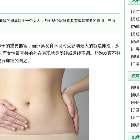
大家
[
更年
[
月经
健康的卵巢对于一个女人，乃至整个家庭都具有极其重要的作用，当卵
[
功能
[
月经
[
恋爱
卵子的重要器官，当卵巢发育不良时受影响最大的就是卵泡，从
[
排毒
好,而女性最直接的外在表现就是闭经或月经不调。卵泡发育不好
[
卵巢
进行详细的阐述。
[
日常
疾病
[
卵巢
[
卵巢
[
外阴
[
子宫
[
更年
[
卵巢
热点