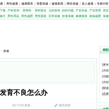
康
|
男性健康
|
健康图库
|
母婴保健
|
健康新闻
|
两性保健
|
老人健康
|
专家问答
下垂
产科咨询
营养科
骨科医生
儿科咨询
妇科问题
产后补血
产后营养
优生
秘方
男性用品
男性减肥
男性脱发
日常保健
饮食保健
健康瘦身
瑜伽减肥
保健
精彩
健
>
卵巢
[
更年
[
月经
[
功能
[
月经
[
阴道
发育不良怎么办
[
恋爱
2017/3/20 来源：
相关内容