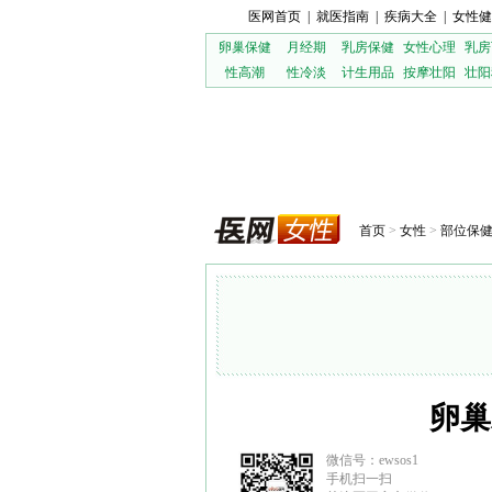
医网首页
|
就医指南
|
疾病大全
|
女性健
卵巢保健
月经期
乳房保健
女性心理
乳房
性高潮
性冷淡
计生用品
按摩壮阳
壮阳
首页
>
女性
>
部位保
卵巢
微信号：ewsos1
手机扫一扫