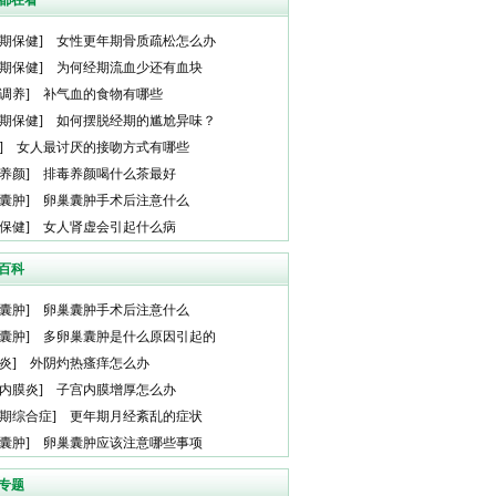
都在看
期保健
]
女性更年期骨质疏松怎么办
期保健
]
为何经期流血少还有血块
调养
]
补气血的食物有哪些
期保健
]
如何摆脱经期的尴尬异味？
]
女人最讨厌的接吻方式有哪些
养颜
]
排毒养颜喝什么茶最好
囊肿
]
卵巢囊肿手术后注意什么
保健
]
女人肾虚会引起什么病
百科
囊肿
]
卵巢囊肿手术后注意什么
囊肿
]
多卵巢囊肿是什么原因引起的
炎
]
外阴灼热瘙痒怎么办
内膜炎
]
子宫内膜增厚怎么办
期综合症
]
更年期月经紊乱的症状
囊肿
]
卵巢囊肿应该注意哪些事项
专题