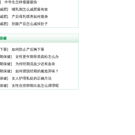
]
中学生怎样瘦腿最快
减肥
]
哺乳期怎么减肥最有效
减肥
]
产后母乳喂养如何瘦身
减肥
]
剖腹产后怎么减掉肚子
保健
下垂
]
如何防止产后胸下垂
期保健
]
女性更年期骨质疏松怎么办
期保健
]
为何经期流血少还有血块
期保健
]
如何摆脱经期的尴尬异味？
保健
]
女人护理私处的正确方法
保健
]
女性在排卵期出血怎么调理呢