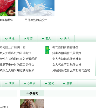
食物有哪些
用什么洗脸会变白
两性
母婴
老人
快讯
如何防止产后胸下垂
补气血的食物有哪些
养
生
女人护理私处的正确方法
排毒养颜喝什么茶最好
女性在排卵期出血怎么调理呢
女人大姨妈吃什么补血
乳房下垂外扩的原因是什么
女人气血不足吃什么补
紧致女人绝对用过的缩阴术
月经完后吃什么东西补气血呢
性病
心血管
消化
肿瘤
不孕咨询
些检查？