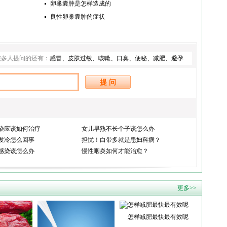
卵巢囊肿是怎样造成的
良性卵巢囊肿的症状
较多人提问的还有：
感冒
、
皮肤过敏
、
咳嗽
、
口臭
、
便秘
、
减肥
、
避孕
染应该如何治疗
女儿早熟不长个子该怎么办
发冷怎么回事
担忧！白带多就是患妇科病？
感染该怎么办
慢性咽炎如何才能治愈？
更多>>
怎样减肥最快最有效呢