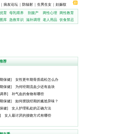
|
病友论坛
|
防辐射
|
生男生女
|
妊娠纹
优育
母乳喂养
剖腹产
两性心理
两性教育
图库
急救常识
滋补调理
老人用品
饮食禁忌
推荐
期保健
]
女性更年期骨质疏松怎么办
期保健
]
为何经期流血少还有血块
调养
]
补气血的食物有哪些
期保健
]
如何摆脱经期的尴尬异味？
保健
]
女人护理私处的正确方法
]
女人最讨厌的接吻方式有哪些