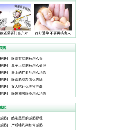
姻还需要门当户对
好好避孕 不要再搞出人
吗？
命了！
美容
护肤
]
眼部有脂肪粒怎么办
护肤
]
鼻子上脂肪粒怎么处理
护肤
]
脸上的红血丝怎么消除
护肤
]
眼部脂肪粒怎么去除
护肤
]
女人吃什么美容养颜
护肤
]
眼袋和黑眼圈怎么消除
减肥
减肥
]
醋泡黑豆的减肥原理
减肥
]
产后哺乳期如何减肥