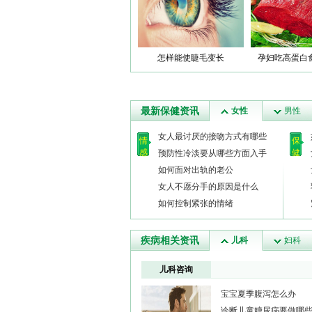
怎样能使睫毛变长
孕妇吃高蛋白
最新保健资讯
女性
男性
女人最讨厌的接吻方式有哪些
情
保
感
健
预防性冷淡要从哪些方面入手
如何面对出轨的老公
女人不愿分手的原因是什么
如何控制紧张的情绪
疾病相关资讯
儿科
妇科
儿科咨询
宝宝夏季腹泻怎么办
诊断儿童糖尿病要做哪