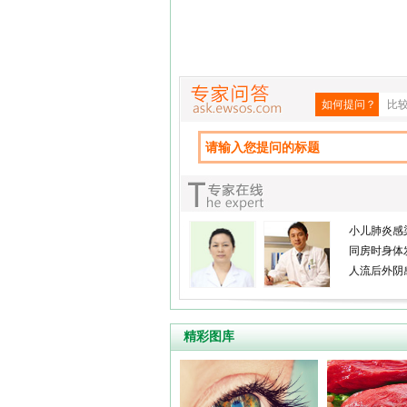
如何提问？
比
小儿肺炎感
同房时身体
人流后外阴
精彩图库