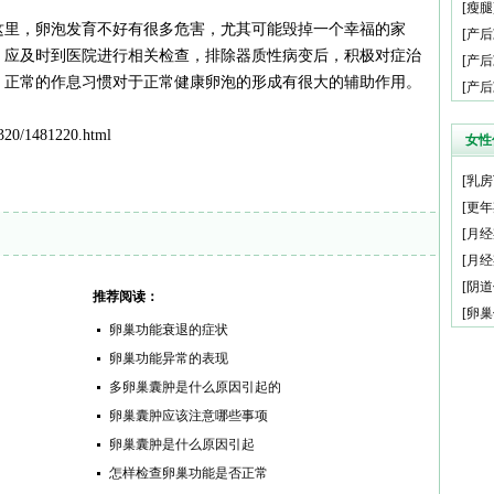
[
瘦腿
这里，卵泡发育不好有很多危害，尤其可能毁掉一个幸福的家
[
产后
，应及时到医院进行相关检查，排除器质性病变后，积极对症治
[
产后
，正常的作息习惯对于正常健康卵泡的形成有很大的辅助作用。
[
产后
20/1481220.html
女性
[
乳房
[
更年
[
月经
[
月经
[
阴道
推荐阅读：
[
卵巢
卵巢功能衰退的症状
卵巢功能异常的表现
多卵巢囊肿是什么原因引起的
卵巢囊肿应该注意哪些事项
卵巢囊肿是什么原因引起
怎样检查卵巢功能是否正常