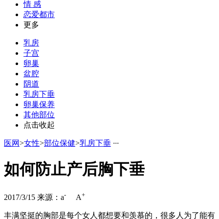
情 感
恋爱都市
更多
乳房
子宫
卵巢
盆腔
阴道
乳房下垂
卵巢保养
其他部位
点击收起
医网
>
女性
>
部位保健
>
乳房下垂
·
·
·
如何防止产后胸下垂
-
+
2017/3/15
来源：
a
A
丰满坚挺的胸部是每个女人都想要和羡慕的，很多人为了能有