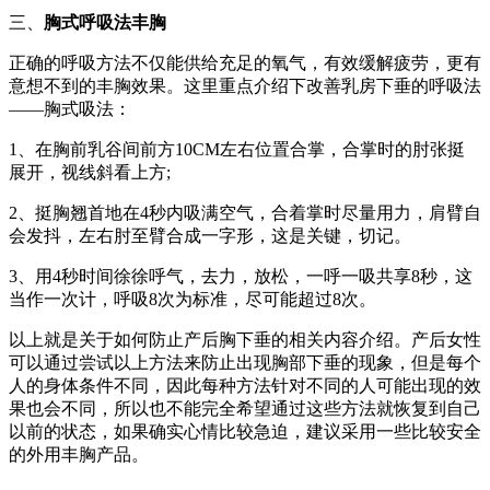
三、
胸式呼吸法丰胸
正确的呼吸方法不仅能供给充足的氧气，有效缓解疲劳，更有
意想不到的丰胸效果。这里重点介绍下改善乳房下垂的呼吸法
——胸式吸法：
1、在胸前乳谷间前方10CM左右位置合掌，合掌时的肘张挺
展开，视线斜看上方;
2、挺胸翘首地在4秒内吸满空气，合着掌时尽量用力，肩臂自
会发抖，左右肘至臂合成一字形，这是关键，切记。
3、用4秒时间徐徐呼气，去力，放松，一呼一吸共享8秒，这
当作一次计，呼吸8次为标准，尽可能超过8次。
以上就是关于如何防止产后胸下垂的相关内容介绍。产后女性
可以通过尝试以上方法来防止出现胸部下垂的现象，但是每个
人的身体条件不同，因此每种方法针对不同的人可能出现的效
果也会不同，所以也不能完全希望通过这些方法就恢复到自己
以前的状态，如果确实心情比较急迫，建议采用一些比较安全
的外用丰胸产品。