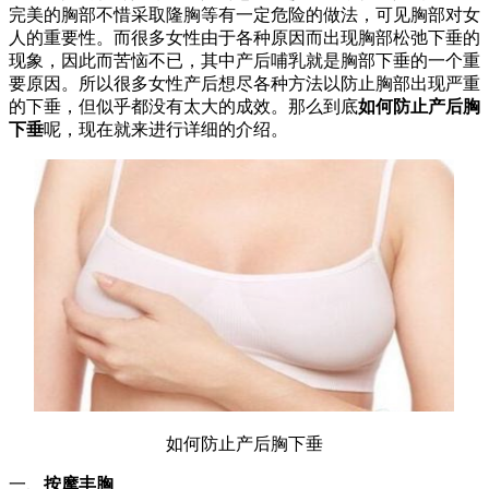
完美的胸部不惜采取隆胸等有一定危险的做法，可见胸部对女
人的重要性。而很多女性由于各种原因而出现胸部松弛下垂的
现象，因此而苦恼不已，其中产后哺乳就是胸部下垂的一个重
要原因。所以很多女性产后想尽各种方法以防止胸部出现严重
的下垂，但似乎都没有太大的成效。那么到底
如何防止产后胸
下垂
呢，现在就来进行详细的介绍。
如何防止产后胸下垂
一、
按摩丰胸