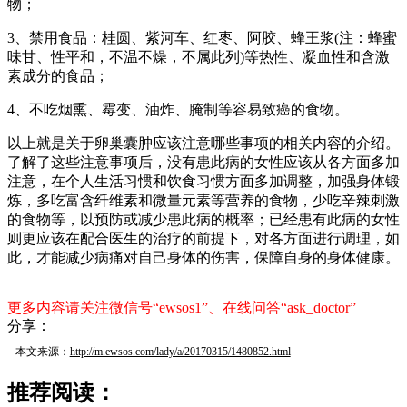
物；
3、禁用食品：桂圆、紫河车、红枣、阿胶、蜂王浆(注：蜂蜜
味甘、性平和，不温不燥，不属此列)等热性、凝血性和含激
素成分的食品；
4、不吃烟熏、霉变、油炸、腌制等容易致癌的食物。
以上就是关于卵巢囊肿应该注意哪些事项的相关内容的介绍。
了解了这些注意事项后，没有患此病的女性应该从各方面多加
注意，在个人生活习惯和饮食习惯方面多加调整，加强身体锻
炼，多吃富含纤维素和微量元素等营养的食物，少吃辛辣刺激
的食物等，以预防或减少患此病的概率；已经患有此病的女性
则更应该在配合医生的治疗的前提下，对各方面进行调理，如
此，才能减少病痛对自己身体的伤害，保障自身的身体健康。
更多内容请关注微信号“ewsos1”、在线问答“ask_doctor”
分享：
本文来源：
http://m.ewsos.com/lady/a/20170315/1480852.html
推荐阅读：