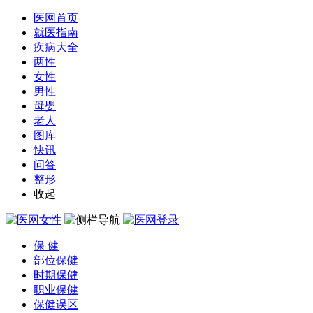
医网首页
就医指南
疾病大全
两性
女性
男性
母婴
老人
图库
快讯
问答
整形
收起
保 健
部位保健
时期保健
职业保健
保健误区