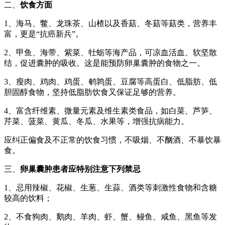
二、
饮食方面
1、海马、鳖、龙珠茶、山楂以及香菇、冬菇等菇类，营养丰
富，更是“抗癌新兵”。
2、甲鱼、海带、紫菜、牡蛎等海产品，可凉血活血、软坚散
结，促进囊肿的吸收。这是能预防卵巢囊肿的食物之一。
3、瘦肉、鸡肉、鸡蛋、鹌鹑蛋、豆腐等高蛋白、低脂肪、低
胆固醇食物，坚持低脂肪饮食又保证足够的营养。
4、富含纤维素、微量元素及维生素类食品，如白菜、芦笋、
芹菜、菠菜、黄瓜、冬瓜、水果等，增强抗病能力。
应纠正偏食及不正常的饮食习惯，不吸烟、不酗酒、不暴饮暴
食。
三、
卵巢囊肿患者应特别注意下列禁忌
1、忌用辣椒、花椒、生葱、生蒜、酒类等刺激性食物和含糖
较高的饮料；
2、不食狗肉、鹅肉、羊肉、虾、蟹、鳗鱼、咸鱼、黑鱼等发