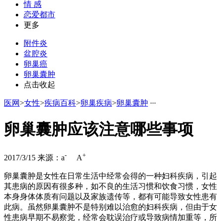
情 感
恋爱都市
更多
附件炎
盆腔炎
卵巢癌
卵巢囊肿
点击收起
医网
>
女性
>
疾病百科
>
卵巢疾病
>
卵巢囊肿
·
·
·
卵巢囊肿应该注意哪些事项
-
+
2017/3/15
来源：
a
A
卵巢囊肿是女性在日常生活中经常会得的一种妇科疾病，引起
其患病的原因有很多种，如不良的生活习惯和饮食习惯，女性
本身身体体质有问题以及家族遗传等，都有可能导致女性患有
此病。虽然卵巢囊肿不是特别难以治愈的妇科疾病，但由于女
性患病早期不易察觉，经常会耽误治疗或导致病情加重等，所