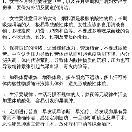
1、
女性在月经期要注意卫生，以及在月经期和产后妇女严禁
房事，要保持外阴及阴道的清洁。
2、女性要注意日常的饮食，烟和酒是极酸的酸性物质，长期
吸烟喝酒的人，极易导致酸性体质。女性应该多食用清淡食
物，多吃瘦肉，鸡蛋，鸡肉和鱼等。不要过多地吃咸而辣的食
物，不吃过热、过冷、过期及变质的食物。
3、保持良好的情绪，适当缓解压力，劳逸结合，不要过度疲
劳。中医认为压力导致过劳体虚从而引起免疫功能下降、内分
泌失调，体内代谢紊乱，导致体内酸性物质的沉积，压力也可
导致精神紧张引起气滞血淤、毒火内陷等。
4、加强体育锻炼，增强体质。多在阳光下运动，多出汗可将
体内酸性物质随汗液排出体外，避免形成酸性体质。
5、生活要规律，生活习惯不规律的人，熬夜等无规律生活会
加重体质酸化，容易引发卵巢囊肿。
6、定期进行普查，早发现早诊断、早治疗、若发现卵巢有异
常而不能确诊者，必须定期随访，一旦诊断明确应及早手术。
恶性卵巢肿瘤宜进行手术、放化疗和中药等综合治疗。