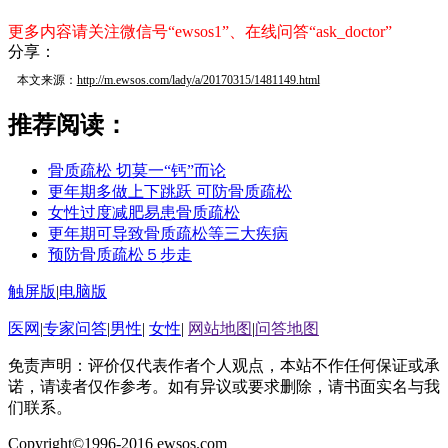
更多内容请关注微信号“ewsos1”、在线问答“ask_doctor”
分享：
本文来源：
http://m.ewsos.com/lady/a/20170315/1481149.html
推荐阅读：
骨质疏松 切莫一“钙”而论
更年期多做上下跳跃 可防骨质疏松
女性过度减肥易患骨质疏松
更年期可导致骨质疏松等三大疾病
预防骨质疏松５步走
触屏版
|
电脑版
医网
|
专家问答
|
男性
|
女性
|
网站地图
|
问答地图
免责声明：评价仅代表作者个人观点，本站不作任何保证或承
诺，请读者仅作参考。如有异议或要求删除，请书面实名与我
们联系。
Copyright©1996-2016 ewsos.com