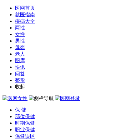
医网首页
就医指南
疾病大全
两性
女性
男性
母婴
老人
图库
快讯
问答
整形
收起
保 健
部位保健
时期保健
职业保健
保健误区