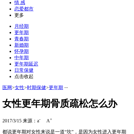
情 感
恋爱都市
更多
月经期
更年期
青春期
新婚期
怀孕期
中年期
更年期延迟
日常保健
点击收起
医网
>
女性
>
时期保健
>
更年期
·
·
·
女性更年期骨质疏松怎么办
-
+
2017/3/15
来源：
a
A
都说更年期对女性来说是一道“坎”，是因为女性进入更年期