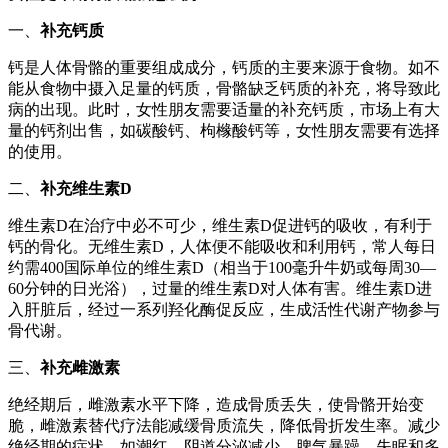
一、
补充钙质
钙是人体骨骼的重要组成成分，钙质的主要来源于食物。如不
能从食物中摄入足量的钙质，骨骼缺乏钙质的补充，将导致此
病的出现。此时，女性朋友需要适量的补充钙质，市场上有大
量的钙剂出售，如碳酸钙、枸橼酸钙等，女性朋友需要有选择
的使用。
二、
补充维生素D
维生素D在治疗中必不可少，维生素D促进钙的吸收，有利于
钙的骨化。无维生素D，人体便不能吸收和利用钙，常人每日
约需400国际单位的维生素D（相当于100毫升牛奶或每周30—
60分钟的日光浴），过量的维生素D对人体有害。维生素D进
入肝脏后，经过一系列羟化酶促反应，生成活性代谢产物参与
骨代谢。
三、
补充雌激素
绝经期后，雌激素水平下降，造成骨质丢失，使骨骼开始变
脆，雌激素替代疗法能减缓骨质流失，降低骨折发生率。减少
绝经期的症状，如潮红、阴道分泌减少、脾气暴躁、失眠和多