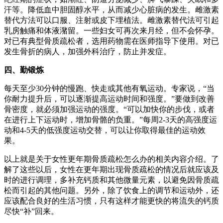
汗等。降低血中胆固醇水平，从而减少心脏病的发生。雌激素
替代方法可以口服、注射或皮下埋植法。雌激素替代法可引起
乳房触痛和体液潴留。一些妇女可再次来月经，但不会怀孕。
对已有典型骨质疏松者，选用药物需在医师指导下使用。对已
发生骨折的病人，加强外科治疗，防止并发症。
四、勤锻炼
每天至少30分钟的慢跑、快走或其他有氧运动。专家说，“当
你耐力提升后，可以逐渐提高运动时间和强度。”要做到改善
骨密度，就必须加强运动的强度。“可以加快你的步伐，或者
在进行上下运动时，增加骨骼的负重。”每周2-3天的高强度运
动和4-5天的低强度运动交替，可以让你取得最佳的运动效
果。
以上就是关于女性更年期骨质疏松怎么办的相关内容介绍。了
解了这些以后，女性在更年期出现骨质疏松的情况后就应该及
时的进行调理，多补充钙质和其他微量元素，以避免因骨质疏
松而引起的其他问题。另外，除了饮食上的调节和运动外，还
应该配合良好的生活习惯，只有这样才能更快的将流失的钙质
尽快“补”回来。