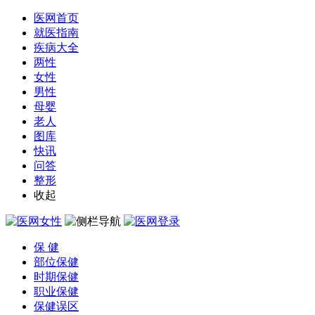
医网首页
就医指南
疾病大全
两性
女性
男性
母婴
老人
图库
快讯
问答
整形
收起
保 健
部位保健
时期保健
职业保健
保健误区