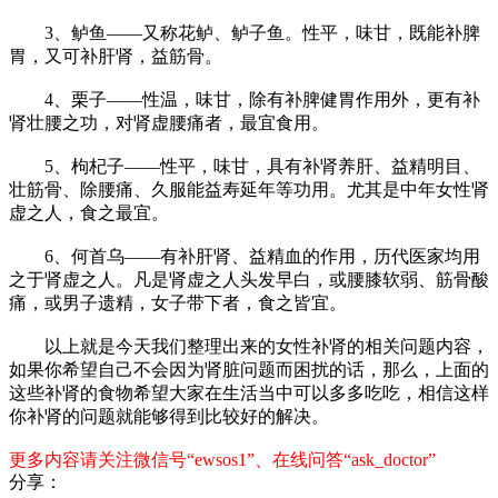
3、鲈鱼——又称花鲈、鲈子鱼。性平，味甘，既能补脾
胃，又可补肝肾，益筋骨。
4、栗子——性温，味甘，除有补脾健胃作用外，更有补
肾壮腰之功，对肾虚腰痛者，最宜食用。
5、枸杞子——性平，味甘，具有补肾养肝、益精明目、
壮筋骨、除腰痛、久服能益寿延年等功用。尤其是中年女性肾
虚之人，食之最宜。
6、何首乌——有补肝肾、益精血的作用，历代医家均用
之于肾虚之人。凡是肾虚之人头发早白，或腰膝软弱、筋骨酸
痛，或男子遗精，女子带下者，食之皆宜。
以上就是今天我们整理出来的女性补肾的相关问题内容，
如果你希望自己不会因为肾脏问题而困扰的话，那么，上面的
这些补肾的食物希望大家在生活当中可以多多吃吃，相信这样
你补肾的问题就能够得到比较好的解决。
更多内容请关注微信号“ewsos1”、在线问答“ask_doctor”
分享：