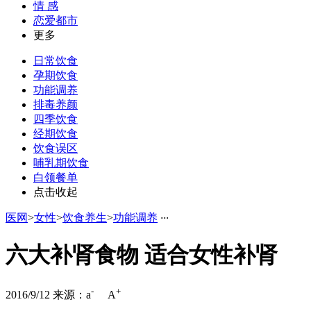
情 感
恋爱都市
更多
日常饮食
孕期饮食
功能调养
排毒养颜
四季饮食
经期饮食
饮食误区
哺乳期饮食
白领餐单
点击收起
医网
>
女性
>
饮食养生
>
功能调养
·
·
·
六大补肾食物 适合女性补肾
-
+
2016/9/12
来源：
a
A