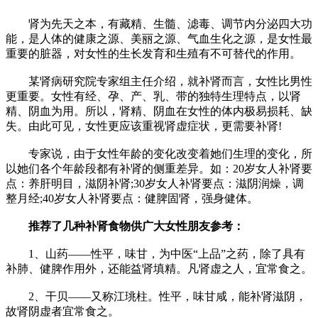
肾为先天之本，有藏精、生髓、滤毒、调节内分泌四大功
能，是人体的健康之源、美丽之源、气血生化之源，是女性最
重要的脏器，对女性的生长发育和生殖有不可替代的作用。
某肾病研究院专家组主任介绍，就补肾而言，女性比男性
更重要。女性有经、孕、产、乳、带的独特生理特点，以肾
精、阴血为用。所以，肾精、阴血在女性的体内极易损耗、缺
失。由此可见，女性更应该重视肾虚症状，更需要补肾!
专家说，由于女性年龄的变化改变着她们生理的变化，所
以她们各个年龄段都有补肾的侧重差异。如：20岁女人补肾要
点：养肝明目，滋阴补肾;30岁女人补肾要点：滋阴润燥，调
整月经;40岁女人补肾要点：健脾固肾，强身健体。
推荐了几种补肾食物供广大女性朋友参考：
1、山药——性平，味甘，为中医“上品”之药，除了具有
补肺、健脾作用外，还能益肾填精。凡肾虚之人，宜常食之。
2、干贝——又称江珧柱。性平，味甘咸，能补肾滋阴，
故肾阴虚者宜常食之。