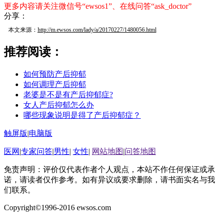
更多内容请关注微信号“ewsos1”、在线问答“ask_doctor”
分享：
本文来源：
http://m.ewsos.com/lady/a/20170227/1480056.html
推荐阅读：
如何预防产后抑郁
如何调理产后抑郁
老婆是不是有产后抑郁症?
女人产后抑郁怎么办
哪些现象说明是得了产后抑郁症？
触屏版
|
电脑版
医网
|
专家问答
|
男性
|
女性
|
网站地图
|
问答地图
免责声明：评价仅代表作者个人观点，本站不作任何保证或承
诺，请读者仅作参考。如有异议或要求删除，请书面实名与我
们联系。
Copyright©1996-2016 ewsos.com