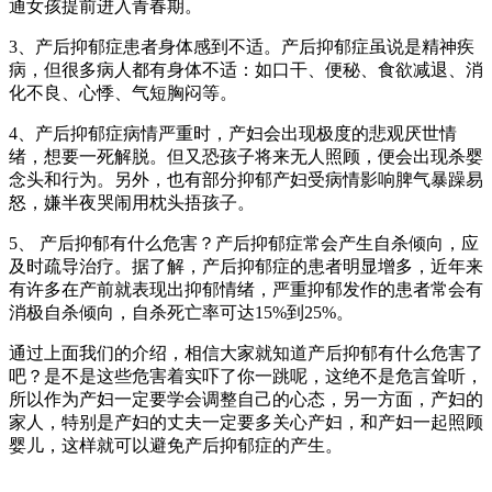
通女孩提前进入青春期。
3、产后抑郁症患者身体感到不适。产后抑郁症虽说是精神疾
病，但很多病人都有身体不适：如口干、便秘、食欲减退、消
化不良、心悸、气短胸闷等。
4、产后抑郁症病情严重时，产妇会出现极度的悲观厌世情
绪，想要一死解脱。但又恐孩子将来无人照顾，便会出现杀婴
念头和行为。另外，也有部分抑郁产妇受病情影响脾气暴躁易
怒，嫌半夜哭闹用枕头捂孩子。
5、 产后抑郁有什么危害？产后抑郁症常会产生自杀倾向，应
及时疏导治疗。据了解，产后抑郁症的患者明显增多，近年来
有许多在产前就表现出抑郁情绪，严重抑郁发作的患者常会有
消极自杀倾向，自杀死亡率可达15%到25%。
通过上面我们的介绍，相信大家就知道产后抑郁有什么危害了
吧？是不是这些危害着实吓了你一跳呢，这绝不是危言耸听，
所以作为产妇一定要学会调整自己的心态，另一方面，产妇的
家人，特别是产妇的丈夫一定要多关心产妇，和产妇一起照顾
婴儿，这样就可以避免产后抑郁症的产生。