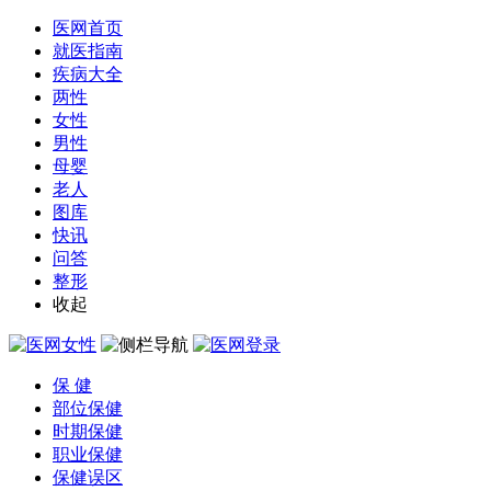
医网首页
就医指南
疾病大全
两性
女性
男性
母婴
老人
图库
快讯
问答
整形
收起
保 健
部位保健
时期保健
职业保健
保健误区