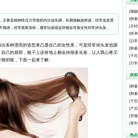
大家
[
婚姻
[
卵巢
，主要是精神性压力导致的内分泌失调，长期接触放射源，经常染发烫
[
月经
不规律，经常熬夜加班，通宵玩游戏这些都会导致女性经常掉头发。
[
怀孕
[
日常
做出各种漂亮的造型来凸显自己的女性美，可是经常掉头发也困
[
卵巢
，自己的肩部，梳子上还有地上都会掉很多头发，让人既心疼又
[
子宫
导致的呢，下面一起来了解。
[
日常
疾病
[
卵巢
[
卵巢
[
子宫
[
产后
[
宫颈
[
更年
热点