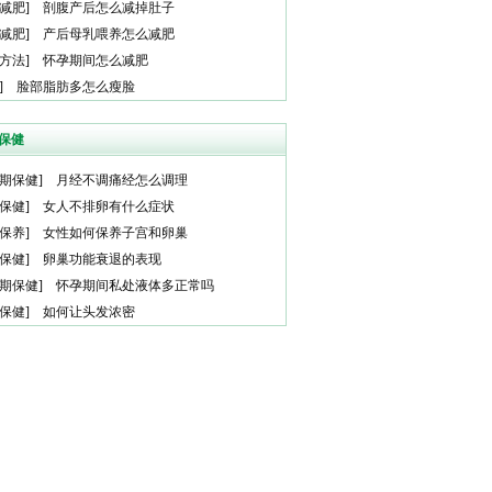
减肥
]
剖腹产后怎么减掉肚子
减肥
]
产后母乳喂养怎么减肥
方法
]
怀孕期间怎么减肥
]
脸部脂肪多怎么瘦脸
保健
期保健
]
月经不调痛经怎么调理
保健
]
女人不排卵有什么症状
保养
]
女性如何保养子宫和卵巢
保健
]
卵巢功能衰退的表现
期保健
]
怀孕期间私处液体多正常吗
保健
]
如何让头发浓密