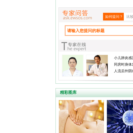
如何提问？
比
小儿肺炎感
同房时身体
人流后外阴
精彩图库