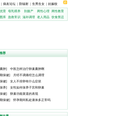
|
病友论坛
|
防辐射
|
生男生女
|
妊娠纹
优育
母乳喂养
剖腹产
两性心理
两性教育
图库
急救常识
滋补调理
老人用品
饮食禁忌
推荐
囊肿
]
中医怎样治疗卵巢囊肿啊
期保健
]
月经不调痛经怎么调理
保健
]
女人不排卵有什么症状
保养
]
女性如何保养子宫和卵巢
保健
]
卵巢功能衰退的表现
期保健
]
怀孕期间私处液体多正常吗