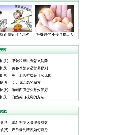
姻还需要门当户对
好好避孕 不要再搞出人
吗？
命了！
美容
护肤
]
眼袋和黑眼圈怎么消除
护肤
]
美容养颜食谱营养原则
护肤
]
鼻子上长痘痘是什么原因
护肤
]
女人抗衰老的秘方
护肤
]
睡眠面膜怎么敷效果好
护肤
]
白醋美白祛斑的方法
减肥
减肥
]
哺乳期怎么减肥最有效
减肥
]
产后母乳喂养如何瘦身