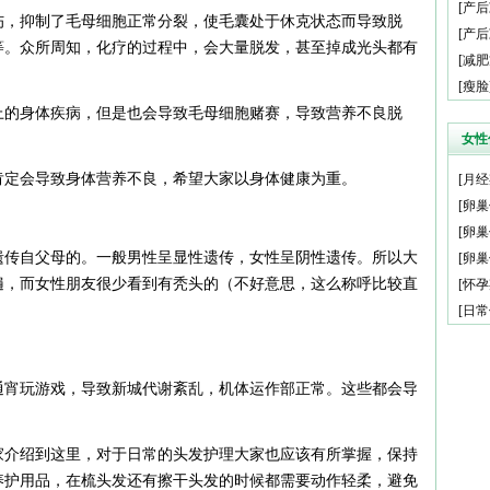
[
产后
伤，抑制了毛母细胞正常分裂，使毛囊处于休克状态而导致脱
[
产后
等。众所周知，化疗的过程中，会大量脱发，甚至掉成光头都有
[
减肥
[
瘦脸
上的身体疾病，但是也会导致毛母细胞赌赛，导致营养不良脱
女性
肯定会导致身体营养不良，希望大家以身体健康为重。
[
月经
[
卵巢
[
卵巢
遗传自父母的。一般男性呈显性遗传，女性呈阴性遗传。所以大
[
卵巢
遍，而女性朋友很少看到有秃头的（不好意思，这么称呼比较直
[
怀孕
[
日常
通宵玩游戏，导致新城代谢紊乱，机体运作部正常。这些都会导
家介绍到这里，对于日常的头发护理大家也应该有所掌握，保持
养护用品，在梳头发还有擦干头发的时候都需要动作轻柔，避免