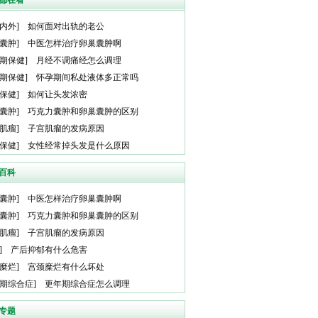
都在看
内外
]
如何面对出轨的老公
囊肿
]
中医怎样治疗卵巢囊肿啊
期保健
]
月经不调痛经怎么调理
期保健
]
怀孕期间私处液体多正常吗
保健
]
如何让头发浓密
囊肿
]
巧克力囊肿和卵巢囊肿的区别
肌瘤
]
子宫肌瘤的发病原因
保健
]
女性经常掉头发是什么原因
百科
囊肿
]
中医怎样治疗卵巢囊肿啊
囊肿
]
巧克力囊肿和卵巢囊肿的区别
肌瘤
]
子宫肌瘤的发病原因
]
产后抑郁有什么危害
糜烂
]
宫颈糜烂有什么坏处
期综合症
]
更年期综合症怎么调理
专题