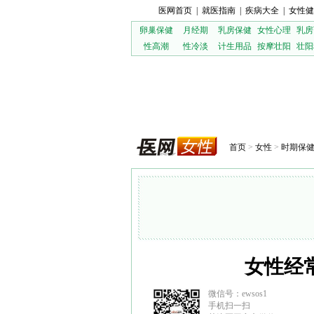
医网首页
|
就医指南
|
疾病大全
|
女性健
卵巢保健
月经期
乳房保健
女性心理
乳房
性高潮
性冷淡
计生用品
按摩壮阳
壮阳
首页
>
女性
>
时期保
女性经
微信号：ewsos1
手机扫一扫