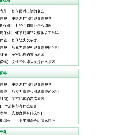
都在看
内外
]
如何面对出轨的老公
囊肿
]
中医怎样治疗卵巢囊肿啊
期保健
]
月经不调痛经怎么调理
期保健
]
怀孕期间私处液体多正常吗
保健
]
如何让头发浓密
囊肿
]
巧克力囊肿和卵巢囊肿的区别
肌瘤
]
子宫肌瘤的发病原因
保健
]
女性经常掉头发是什么原因
百科
囊肿
]
中医怎样治疗卵巢囊肿啊
囊肿
]
巧克力囊肿和卵巢囊肿的区别
肌瘤
]
子宫肌瘤的发病原因
]
产后抑郁有什么危害
糜烂
]
宫颈糜烂有什么坏处
期综合症
]
更年期综合症怎么调理
专题