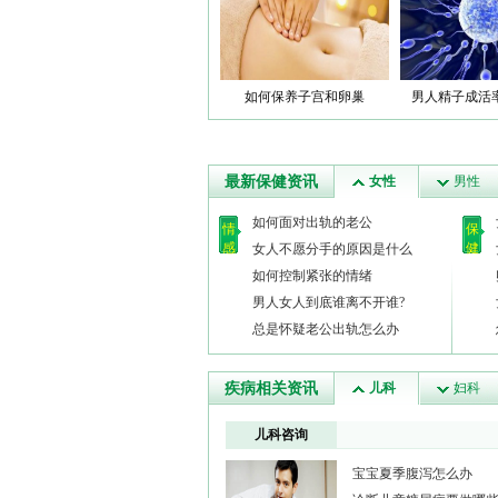
如何保养子宫和卵巢
男人精子成活
最新保健资讯
女性
男性
如何面对出轨的老公
情
保
感
健
女人不愿分手的原因是什么
如何控制紧张的情绪
男人女人到底谁离不开谁?
总是怀疑老公出轨怎么办
疾病相关资讯
儿科
妇科
儿科咨询
宝宝夏季腹泻怎么办