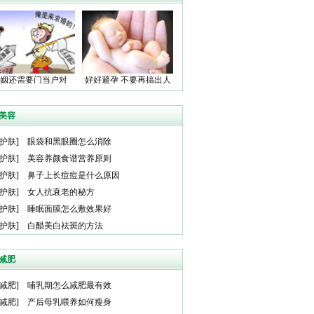
姻还需要门当户对
好好避孕 不要再搞出人
吗？
命了！
美容
护肤
]
眼袋和黑眼圈怎么消除
护肤
]
美容养颜食谱营养原则
护肤
]
鼻子上长痘痘是什么原因
护肤
]
女人抗衰老的秘方
护肤
]
睡眠面膜怎么敷效果好
护肤
]
白醋美白祛斑的方法
减肥
减肥
]
哺乳期怎么减肥最有效
减肥
]
产后母乳喂养如何瘦身