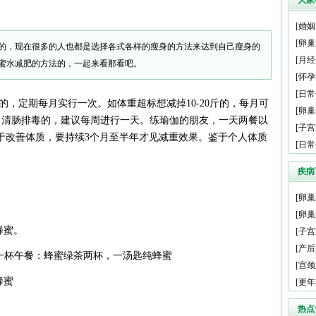
大家
[
婚姻
[
卵巢
的，现在很多的人也都是选择各式各样的瘦身的方法来达到自己瘦身的
[
月经
蜜水减肥的方法的，一起来看那看吧。
[
怀孕
[
日常
，定期每月实行一次。如体重超标想减掉10-20斤的，每月可
[
卵巢
胃、清肠排毒的，建议每周进行一天。练瑜伽的朋友，一天两餐以
[
子宫
于改善体质，要持续3个月至半年才见减重效果。鉴于个人体质
[
日常
疾病
[
卵巢
[
卵巢
蜂蜜。
[
子宫
[
产后
蜜水一杯午餐：蜂蜜绿茶两杯，一汤匙纯蜂蜜
[
宫颈
蜂蜜
[
更年
热点