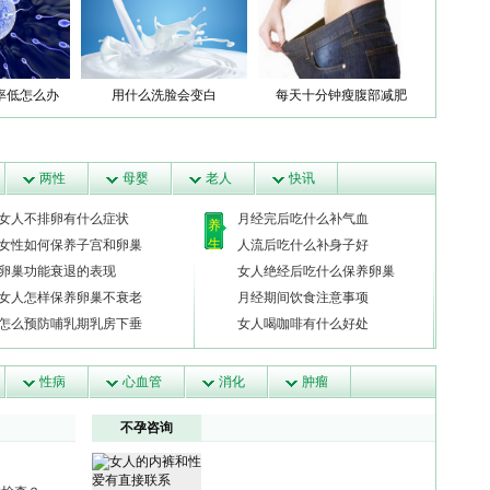
率低怎么办
用什么洗脸会变白
每天十分钟瘦腹部减肥
两性
母婴
老人
快讯
女人不排卵有什么症状
月经完后吃什么补气血
养
生
女性如何保养子宫和卵巢
人流后吃什么补身子好
卵巢功能衰退的表现
女人绝经后吃什么保养卵巢
女人怎样保养卵巢不衰老
月经期间饮食注意事项
怎么预防哺乳期乳房下垂
女人喝咖啡有什么好处
性病
心血管
消化
肿瘤
不孕咨询