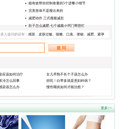
能有效帮你控制食量的5个进餐小细节
完美形体不是瘦出来的
减肥动作 三式瘦腹减肚
肚子怎么减肥 七个减腹小窍门帮您忙
较多人提问的还有：
感冒
、
皮肤过敏
、
咳嗽
、
口臭
、
便秘
、
减肥
、
避孕
染应该如何治疗
女儿早熟不长个子该怎么办
发冷怎么回事
担忧！白带多就是患妇科病？
感染该怎么办
慢性咽炎如何才能治愈？
更多>>