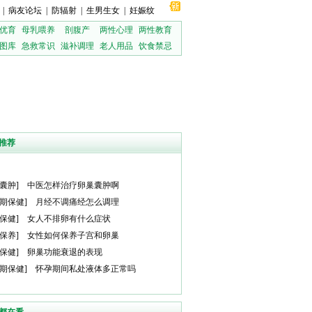
|
病友论坛
|
防辐射
|
生男生女
|
妊娠纹
优育
母乳喂养
剖腹产
两性心理
两性教育
图库
急救常识
滋补调理
老人用品
饮食禁忌
推荐
囊肿
]
中医怎样治疗卵巢囊肿啊
期保健
]
月经不调痛经怎么调理
保健
]
女人不排卵有什么症状
保养
]
女性如何保养子宫和卵巢
保健
]
卵巢功能衰退的表现
期保健
]
怀孕期间私处液体多正常吗