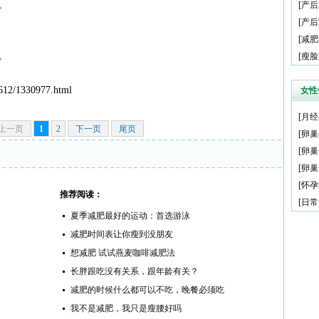
。
[
产后
[
产后
[
减肥
。
[
瘦脸
12/1330977.html
女性
[
月经
上一页
1
2
下一页
尾页
[
卵巢
[
卵巢
[
卵巢
[
怀孕
推荐阅读：
[
日常
夏季减肥最好的运动：首选游泳
减肥时间表让你瘦到没朋友
想减肥 试试燕麦咖啡减肥法
长胖跟吃没有关系，跟年龄有关？
减肥的时候什么都可以不吃，晚餐必须吃
我不是减肥，我只是瘦腰好吗