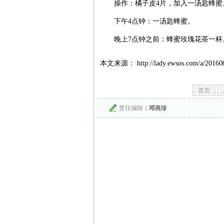
操作：橘子皮4片，加入一汤匙蜂蜜
下午4点钟：一汤匙蜂蜜。
晚上7点钟之前：蜂蜜玫瑰花茶一杯
本文来源： http://lady.ewsos.com/a/201606
首页
责任编辑
：邓燕珍