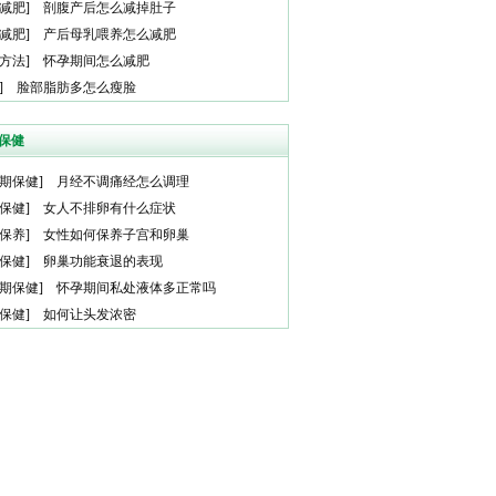
减肥
]
剖腹产后怎么减掉肚子
减肥
]
产后母乳喂养怎么减肥
方法
]
怀孕期间怎么减肥
]
脸部脂肪多怎么瘦脸
保健
期保健
]
月经不调痛经怎么调理
保健
]
女人不排卵有什么症状
保养
]
女性如何保养子宫和卵巢
保健
]
卵巢功能衰退的表现
期保健
]
怀孕期间私处液体多正常吗
保健
]
如何让头发浓密