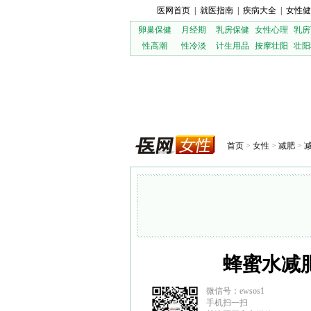
医网首页
|
就医指南
|
疾病大全
|
女性健
卵巢保健
月经期
乳房保健
女性心理
乳房
性高潮
性冷淡
计生用品
按摩壮阳
壮阳
首页
>
女性
>
减肥
>
蜂蜜水减
微信号：ewsos1
手机扫一扫