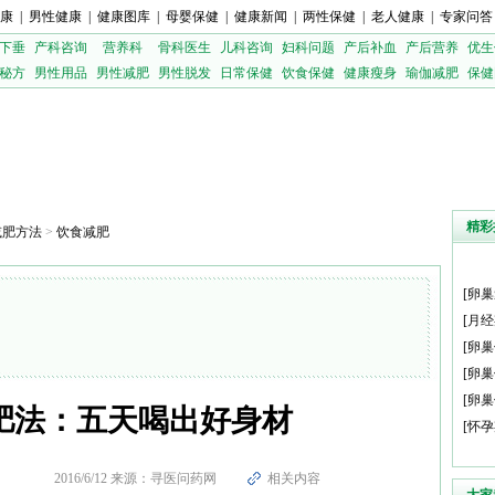
康
|
男性健康
|
健康图库
|
母婴保健
|
健康新闻
|
两性保健
|
老人健康
|
专家问答
下垂
产科咨询
营养科
骨科医生
儿科咨询
妇科问题
产后补血
产后营养
优生
秘方
男性用品
男性减肥
男性脱发
日常保健
饮食保健
健康瘦身
瑜伽减肥
保健
精彩
减肥方法
>
饮食减肥
[
卵巢
[
月经
[
卵巢
[
卵巢
[
卵巢
肥法：五天喝出好身材
[
怀孕
2016/6/12 来源：寻医问药网
相关内容