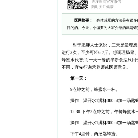
关注医网官方微信
随时关注健康
医网摘要：
身体减肥的方法是有很多
目的的。今天，小编要为大家介绍的就是蜂
对于肥胖人士来说，三天是最理想的
进行2次，至少可轻6-7斤。想调理肠
蜂蜜水代替;而一天一餐的半断食法只用
不同，宜先征询营养师或医师意见。
第一天：
9点钟之前，蜂蜜水一杯。
操作：温开水1满杯300ml加一汤匙
12:30-下午2点钟之前，午餐蜂
操作：温开水1满杯300ml加一汤匙
下午4点钟，两汤匙蜂蜜。