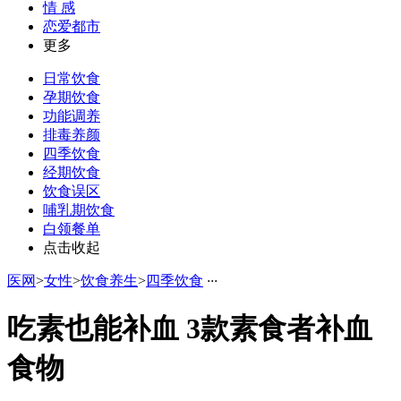
情 感
恋爱都市
更多
日常饮食
孕期饮食
功能调养
排毒养颜
四季饮食
经期饮食
饮食误区
哺乳期饮食
白领餐单
点击收起
医网
>
女性
>
饮食养生
>
四季饮食
·
·
·
吃素也能补血 3款素食者补血
食物