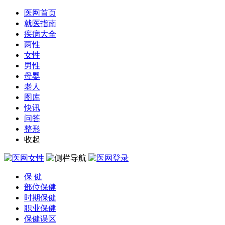
医网首页
就医指南
疾病大全
两性
女性
男性
母婴
老人
图库
快讯
问答
整形
收起
保 健
部位保健
时期保健
职业保健
保健误区