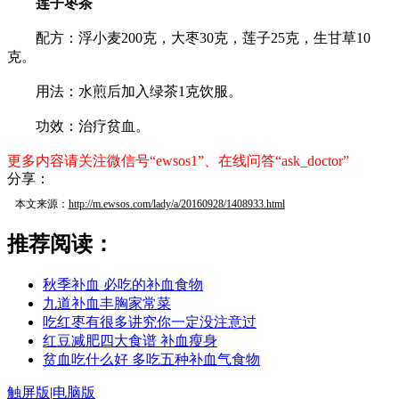
莲子枣茶
配方：浮小麦200克，大枣30克，莲子25克，生甘草10
克。
用法：水煎后加入绿茶1克饮服。
功效：治疗贫血。
更多内容请关注微信号“ewsos1”、在线问答“ask_doctor”
分享：
本文来源：
http://m.ewsos.com/lady/a/20160928/1408933.html
推荐阅读：
秋季补血 必吃的补血食物
九道补血丰胸家常菜
吃红枣有很多讲究你一定没注意过
红豆减肥四大食谱 补血瘦身
贫血吃什么好 多吃五种补血气食物
触屏版
|
电脑版