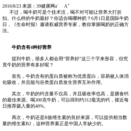
-
+
2016/8/23
来源：39健康网
a
A
不过，喝牛奶可是个技术活，喝不对可能让营养大打折
扣。什么样的牛奶最好？你适合喝哪种奶？6月1日是国际牛奶
日，《生命时报》邀请权威营养专家，教你掌握喝奶的正确方
法。
牛奶含有4种好营养
提到牛奶，很多人都会用“营养好”这三个字来形容，但究
竟牛奶的营养有多好呢？
首先，牛奶含有的蛋白质被称为优质蛋白，容易被人体消
化吸收，并且能与谷类蛋白质发生营养互补作用。
其次，牛奶的钙含量不仅高，并且吸收率也高，是膳食钙
的最佳来源。喝300克牛奶，可以得到约312毫克的钙，接近每
日推荐摄入量的40%。
再次，牛奶还是B族维生素的良好来源，可以提供相当数
量的维生素B2，这种营养素正是中国人常缺少的。