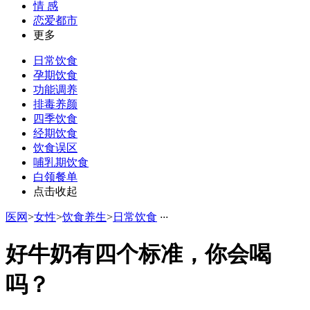
情 感
恋爱都市
更多
日常饮食
孕期饮食
功能调养
排毒养颜
四季饮食
经期饮食
饮食误区
哺乳期饮食
白领餐单
点击收起
医网
>
女性
>
饮食养生
>
日常饮食
·
·
·
好牛奶有四个标准，你会喝
吗？