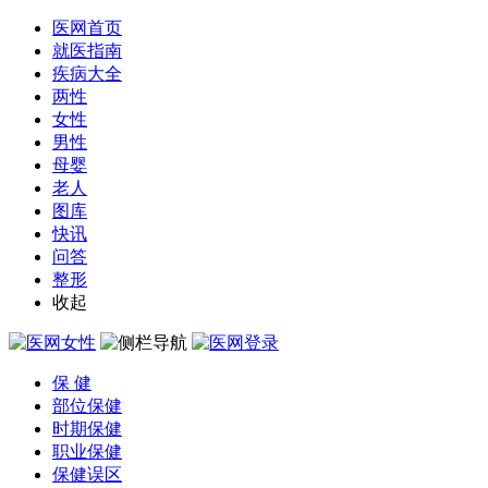
医网首页
就医指南
疾病大全
两性
女性
男性
母婴
老人
图库
快讯
问答
整形
收起
保 健
部位保健
时期保健
职业保健
保健误区