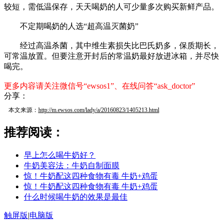
较短，需低温保存，天天喝奶的人可少量多次购买新鲜产品。
不定期喝奶的人选“超高温灭菌奶”
经过高温杀菌，其中维生素损失比巴氏奶多，保质期长，
可常温放置。但要注意开封后的常温奶最好放进冰箱，并尽快
喝完。
更多内容请关注微信号“ewsos1”、在线问答“ask_doctor”
分享：
本文来源：
http://m.ewsos.com/lady/a/20160823/1405213.html
推荐阅读：
早上怎么喝牛奶好？
牛奶美容法：牛奶自制面膜
惊！牛奶配这四种食物有毒 牛奶+鸡蛋
惊！牛奶配这四种食物有毒 牛奶+鸡蛋
什么时候喝牛奶的效果是最佳
触屏版
|
电脑版