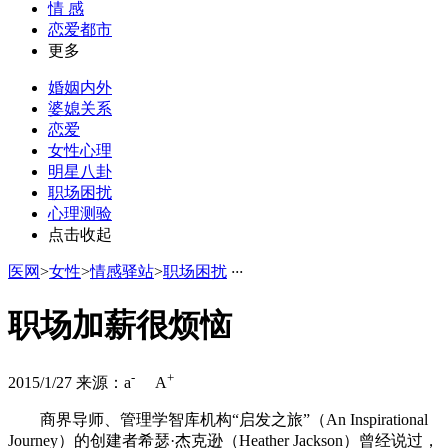
情 感
恋爱都市
更多
婚姻内外
婆媳关系
恋爱
女性心理
明星八卦
职场困扰
心理测验
点击收起
医网
>
女性
>
情感驿站
>
职场困扰
·
·
·
职场加薪很烦恼
-
+
2015/1/27
来源：
a
A
商界导师、管理学智库机构“启发之旅”（An Inspirational
Journey）的创建者希瑟·杰克逊（Heather Jackson）曾经说过，