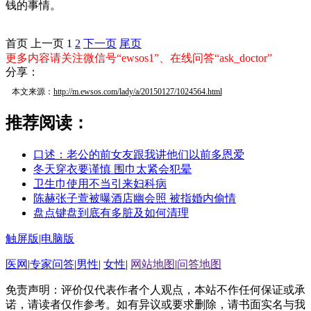
钱的事情。
首页
上一页
1
2
下一页
尾页
更多内容请关注微信号“ewsos1”、在线问答“ask_doctor”
分享：
本文来源：
http://m.ewsos.com/lady/a/20150127/1024564.html
推荐阅读：
口述：老公的前女友跟我讲他们以前多恩爱
冬天穿衣要谨慎 围巾太紧会犯晕
卫生巾使用不当引来妇科病
陈赫张子萱被曝酒店幽会照 被指婚内偷情
盘点键盘到底有多脏及如何清理
触屏版
|
电脑版
医网
|
专家问答
|
男性
|
女性
|
网站地图
|
问答地图
免责声明：评价仅代表作者个人观点，本站不作任何保证或承
诺，请读者仅作参考。如有异议或要求删除，请书面实名与我