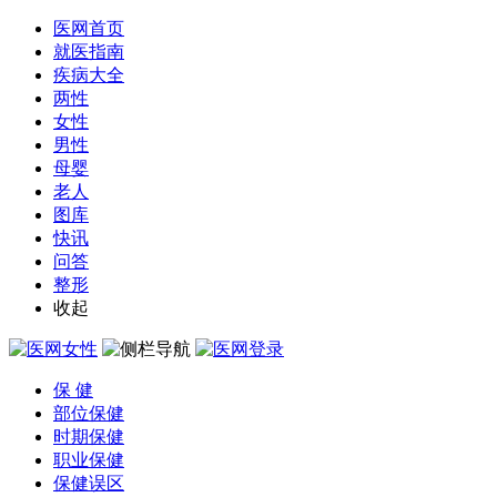
医网首页
就医指南
疾病大全
两性
女性
男性
母婴
老人
图库
快讯
问答
整形
收起
保 健
部位保健
时期保健
职业保健
保健误区