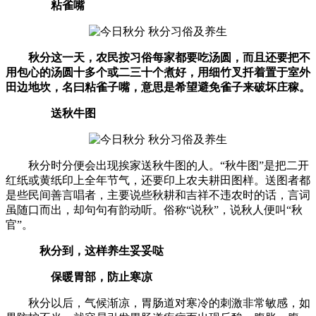
粘雀嘴
秋分这一天，农民按习俗每家都要吃汤圆，而且还要把不
用包心的汤圆十多个或二三十个煮好，用细竹叉扦着置于室外
田边地坎，名曰粘雀子嘴，意思是希望避免雀子来破坏庄稼。
送秋牛图
秋分时分便会出现挨家送秋牛图的人。“秋牛图”是把二开
红纸或黄纸印上全年节气，还要印上农夫耕田图样。送图者都
是些民间善言唱者，主要说些秋耕和吉祥不违农时的话，言词
虽随口而出，却句句有韵动听。俗称“说秋”，说秋人便叫“秋
官”。
秋分到，这样养生妥妥哒
保暖胃部，防止寒凉
秋分以后，气候渐凉，胃肠道对寒冷的刺激非常敏感，如