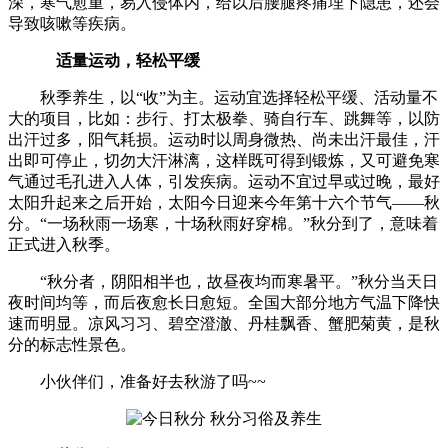
深，寒气愈重，易入侵体内，给以后腰腿疼痛埋下隐患，还会
导致咳嗽等疾病。
适量运动，轻松平缓
秋季养生，以“收”为主。运动宜选择轻松平缓、活动量不
大的项目，比如：步行、打太极拳、骑自行车、跳舞等，以防
出汗过多，阳气耗损。运动时以周身微热、尚未出汗最佳，汗
出即可停止，切勿大汗淋漓，这样既可得到锻炼，又可避免寒
气通过毛孔进入人体，引发疾病。运动不宜过早或过晚，最好
太阳升起来之后开始，太阳今日迎来今年第十六个节气——秋
分。“一场秋雨一场寒，十场秋雨好穿棉。”秋分到了，意味着
正式进入秋季。
“秋分者，阴阳相半也，故昼夜均而寒暑平。”秋分当天日
夜时间均等，而后夜愈长日愈短。全国大部分地方气温下降快
速而明显。凉风习习、碧空澄澈、丹桂飘香、蟹肥菊黄，是秋
分的标志性景色。
小伙伴们，准备好去秋游了吗~~