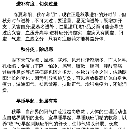
进补有度，切勿过量
“春夏养阳、秋冬养阴”，现在正是秋季进补的好时节，但
秋分时节进补，不可太过，要适量。忌无病进补，既增加开
支，又害自身;忌慕名进补，过量滥用滋补品反而可能会导致
过度兴奋、血压升高等;进补应分清虚实，虚病又有阴虚、阳
虚、气虚、血虚之分，只有对症服药才能补益身体。
秋分灸，除虚寒
眼下天气转凉，燥邪、寒邪、风邪也渐渐增多。而人体毛
孔收缩，免疫力下降，怕冷、感冒、咳嗽、腹泻、腰酸背痛、
过敏性鼻炎等虚寒病症也随之多发。在秋分当令之时，借助阴
阳消长的变化，因势利导实施艾灸，可以有效提高机体自身免
疫力，温通阳气、祛风散寒、扶助正气、增强免疫力，还能润
燥。
早睡早起，起居有常
秋季，自然界的阳气由疏泄趋向收敛，人体的生理活动也
应自然界阴阳的变化，宜早睡早起。早睡顺应阴精的收藏，以
养“收”气;早起则顺应阳气的舒长，使肺气得以舒展。夜愈