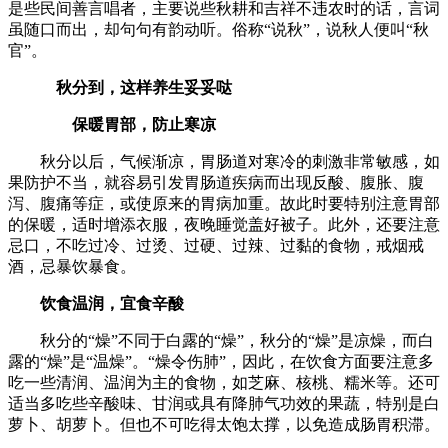
是些民间善言唱者，主要说些秋耕和吉祥不违农时的话，言词
虽随口而出，却句句有韵动听。俗称“说秋”，说秋人便叫“秋
官”。
秋分到，这样养生妥妥哒
保暖胃部，防止寒凉
秋分以后，气候渐凉，胃肠道对寒冷的刺激非常敏感，如
果防护不当，就容易引发胃肠道疾病而出现反酸、腹胀、腹
泻、腹痛等症，或使原来的胃病加重。故此时要特别注意胃部
的保暖，适时增添衣服，夜晚睡觉盖好被子。此外，还要注意
忌口，不吃过冷、过烫、过硬、过辣、过黏的食物，戒烟戒
酒，忌暴饮暴食。
饮食温润，宜食辛酸
秋分的“燥”不同于白露的“燥”，秋分的“燥”是凉燥，而白
露的“燥”是“温燥”。“燥令伤肺”，因此，在饮食方面要注意多
吃一些清润、温润为主的食物，如芝麻、核桃、糯米等。还可
适当多吃些辛酸味、甘润或具有降肺气功效的果蔬，特别是白
萝卜、胡萝卜。但也不可吃得太饱太撑，以免造成肠胃积滞。