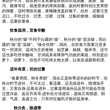
果防护不当，就容易引发胃肠道疾病而出现反酸、腹胀、腹
泻、腹痛等症，或使原来的胃病加重。故此时要特别注意胃部
的保暖，适时增添衣服，夜晚睡觉盖好被子。此外，还要注意
忌口，不吃过冷、过烫、过硬、过辣、过黏的食物，戒烟戒
酒，忌暴饮暴食。
饮食温润，宜食辛酸
秋分的“燥”不同于白露的“燥”，秋分的“燥”是凉燥，而白
露的“燥”是“温燥”。“燥令伤肺”，因此，在饮食方面要注意多
吃一些清润、温润为主的食物，如芝麻、核桃、糯米等。还可
适当多吃些辛酸味、甘润或具有降肺气功效的果蔬，特别是白
萝卜、胡萝卜。但也不可吃得太饱太撑，以免造成肠胃积滞。
进补有度，切勿过量
“春夏养阳、秋冬养阴”，现在正是秋季进补的好时节，但
秋分时节进补，不可太过，要适量。忌无病进补，既增加开
支，又害自身;忌慕名进补，过量滥用滋补品反而可能会导致
过度兴奋、血压升高等;进补应分清虚实，虚病又有阴虚、阳
虚、气虚、血虚之分，只有对症服药才能补益身体。
秋分灸，除虚寒