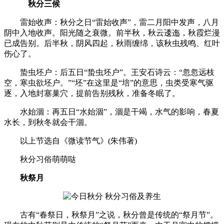
秋分三候
雷始收声：秋分之日“雷始收声”，雷二月阳中发声，八月
阴中入地收声。阳光随之衰微。前半秋，秋云逶迤，秋霞烂漫
已成告别。后半秋，阴风四起，秋雨缠绵，该秋虫残鸣、红叶
伤心了。
蛰虫坯户：后五日“蛰虫坯户”。王安石诗云：“忽忽远枝
空，寒虫欲坯户。”“坯”在这里是“培”的意思，虫类受寒气驱
逐，入地封塞巢穴，提前告别残秋，准备冬眠了。
水始涸：再五日“水始涸”，涸是干竭，水气的影响，春夏
水长，到秋冬就会干涸。
以上节选自《微读节气》(朱伟著)
秋分习俗萌萌哒
秋祭月
古有“春祭日，秋祭月”之说，秋分曾是传统的“祭月节”。