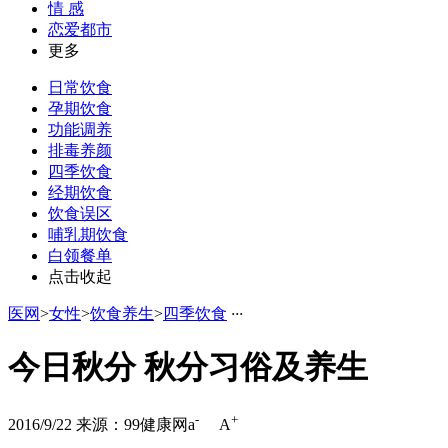
情 感
恋爱都市
更多
日常饮食
孕期饮食
功能调养
排毒养颜
四季饮食
经期饮食
饮食误区
哺乳期饮食
白领餐单
点击收起
医网
>
女性
>
饮食养生
>
四季饮食
·
·
·
今日秋分 秋分习俗及养生
-
+
2016/9/22
来源：99健康网
a
A