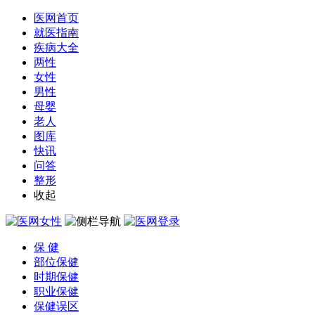
医网首页
就医指南
疾病大全
两性
女性
男性
母婴
老人
图库
快讯
问答
整形
收起
保 健
部位保健
时期保健
职业保健
保健误区