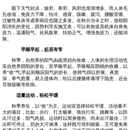
眼下天气转凉，燥邪、寒邪、风邪也渐渐增多。而人体毛
孔收缩，免疫力下降，怕冷、感冒、咳嗽、腹泻、腰酸背痛、
过敏性鼻炎等虚寒病症也随之多发。在秋分当令之时，借助阴
阳消长的变化，因势利导实施艾灸，可以有效提高机体自身免
疫力，温通阳气、祛风散寒、扶助正气、增强免疫力，还能润
燥。
早睡早起，起居有常
秋季，自然界的阳气由疏泄趋向收敛，人体的生理活动也
应自然界阴阳的变化，宜早睡早起。早睡顺应阴精的收藏，以
养“收”气;早起则顺应阳气的舒长，使肺气得以舒展。夜愈
深，寒气愈重，易入侵体内，给以后腰腿疼痛埋下隐患，还会
导致咳嗽等疾病。
适量运动，轻松平缓
秋季养生，以“收”为主。运动宜选择轻松平缓、活动量不
大的项目，比如：步行、打太极拳、骑自行车、跳舞等，以防
出汗过多，阳气耗损。运动时以周身微热、尚未出汗最佳，汗
出即可停止，切勿大汗淋漓，这样既可得到锻炼，又可避免寒