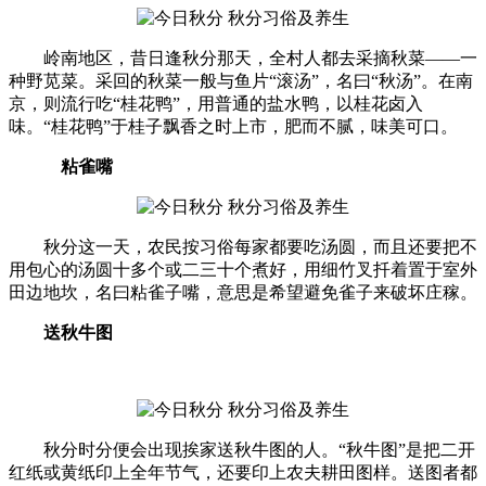
岭南地区，昔日逢秋分那天，全村人都去采摘秋菜——一
种野苋菜。采回的秋菜一般与鱼片“滚汤”，名曰“秋汤”。在南
京，则流行吃“桂花鸭”，用普通的盐水鸭，以桂花卤入
味。“桂花鸭”于桂子飘香之时上市，肥而不腻，味美可口。
粘雀嘴
秋分这一天，农民按习俗每家都要吃汤圆，而且还要把不
用包心的汤圆十多个或二三十个煮好，用细竹叉扦着置于室外
田边地坎，名曰粘雀子嘴，意思是希望避免雀子来破坏庄稼。
送秋牛图
秋分时分便会出现挨家送秋牛图的人。“秋牛图”是把二开
红纸或黄纸印上全年节气，还要印上农夫耕田图样。送图者都