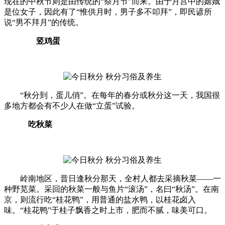
现在的中秋节则是由传统的“祭月节”而来。由于月宫中的嫦娥
是位女子，因此有了“惟供月时，男子多不叩拜”，即民谚所
说“男不拜月”的传统。
竖鸡蛋
“秋分到，蛋儿俏”。在每年的春分或秋分这一天，我国很
多地方都会有不少人在做“立蛋”试验。
吃秋菜
岭南地区，昔日逢秋分那天，全村人都去采摘秋菜——一
种野苋菜。采回的秋菜一般与鱼片“滚汤”，名曰“秋汤”。在南
京，则流行吃“桂花鸭”，用普通的盐水鸭，以桂花卤入
味。“桂花鸭”于桂子飘香之时上市，肥而不腻，味美可口。