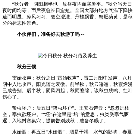
“秋分者，阴阳相半也，故昼夜均而寒暑平。”秋分当天日
夜时间均等，而后夜愈长日愈短。全国大部分地方气温下降快
速而明显。凉风习习、碧空澄澈、丹桂飘香、蟹肥菊黄，是秋
分的标志性景色。
小伙伴们，准备好去秋游了吗~~
秋分三候
雷始收声：秋分之日“雷始收声”，雷二月阳中发声，八月
阴中入地收声。阳光随之衰微。前半秋，秋云逶迤，秋霞烂漫
已成告别。后半秋，阴风四起，秋雨缠绵，该秋虫残鸣、红叶
伤心了。
蛰虫坯户：后五日“蛰虫坯户”。王安石诗云：“忽忽远枝
空，寒虫欲坯户。”“坯”在这里是“培”的意思，虫类受寒气驱
逐，入地封塞巢穴，提前告别残秋，准备冬眠了。
水始涸：再五日“水始涸”，涸是干竭，水气的影响，春夏