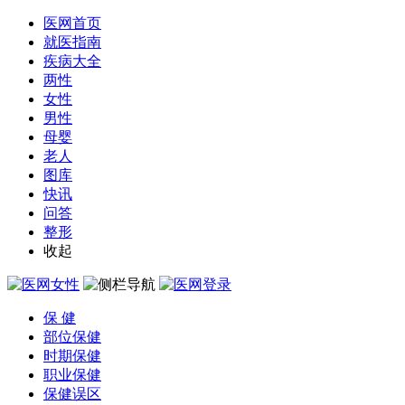
医网首页
就医指南
疾病大全
两性
女性
男性
母婴
老人
图库
快讯
问答
整形
收起
保 健
部位保健
时期保健
职业保健
保健误区