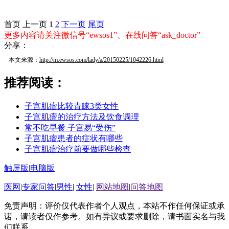
首页
上一页
1
2
下一页
尾页
更多内容请关注微信号“ewsos1”、在线问答“ask_doctor”
分享：
本文来源：
http://m.ewsos.com/lady/a/20150225/1042226.html
推荐阅读：
子宫肌瘤比较青睐3类女性
子宫肌瘤的治疗方法及饮食调理
常不吃早餐 子宫易“受伤”
子宫肌瘤患者的症状有哪些
子宫肌瘤治疗前要做哪些检查
触屏版
|
电脑版
医网
|
专家问答
|
男性
|
女性
|
网站地图
|
问答地图
免责声明：评价仅代表作者个人观点，本站不作任何保证或承
诺，请读者仅作参考。如有异议或要求删除，请书面实名与我
们联系。