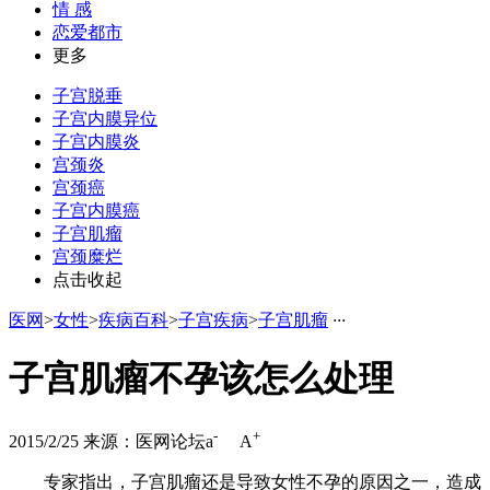
情 感
恋爱都市
更多
子宫脱垂
子宫内膜异位
子宫内膜炎
宫颈炎
宫颈癌
子宫内膜癌
子宫肌瘤
宫颈糜烂
点击收起
医网
>
女性
>
疾病百科
>
子宫疾病
>
子宫肌瘤
·
·
·
子宫肌瘤不孕该怎么处理
-
+
2015/2/25
来源：医网论坛
a
A
专家指出，子宫肌瘤还是导致女性不孕的原因之一，造成