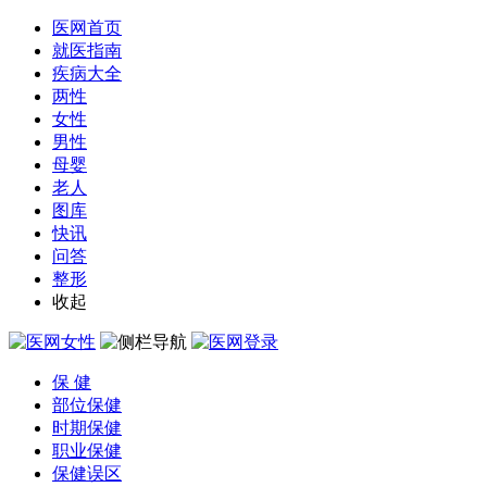
医网首页
就医指南
疾病大全
两性
女性
男性
母婴
老人
图库
快讯
问答
整形
收起
保 健
部位保健
时期保健
职业保健
保健误区