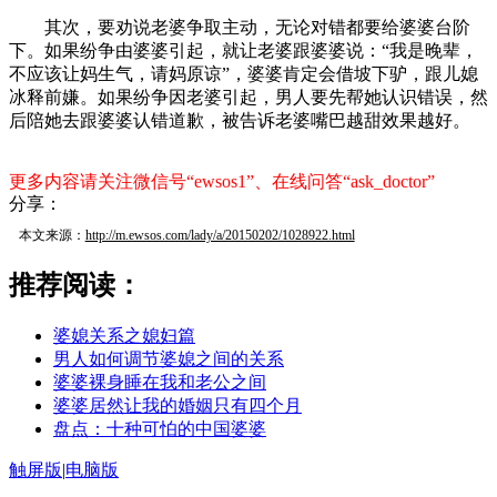
其次，要劝说老婆争取主动，无论对错都要给婆婆台阶
下。如果纷争由婆婆引起，就让老婆跟婆婆说：“我是晚辈，
不应该让妈生气，请妈原谅”，婆婆肯定会借坡下驴，跟儿媳
冰释前嫌。如果纷争因老婆引起，男人要先帮她认识错误，然
后陪她去跟婆婆认错道歉，被告诉老婆嘴巴越甜效果越好。
更多内容请关注微信号“ewsos1”、在线问答“ask_doctor”
分享：
本文来源：
http://m.ewsos.com/lady/a/20150202/1028922.html
推荐阅读：
婆媳关系之媳妇篇
男人如何调节婆媳之间的关系
婆婆裸身睡在我和老公之间
婆婆居然让我的婚姻只有四个月
盘点：十种可怕的中国婆婆
触屏版
|
电脑版