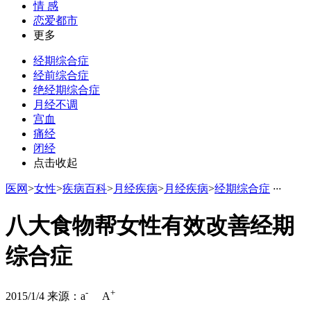
情 感
恋爱都市
更多
经期综合症
经前综合症
绝经期综合症
月经不调
宫血
痛经
闭经
点击收起
医网
>
女性
>
疾病百科
>
月经疾病
>
月经疾病
>
经期综合症
·
·
·
八大食物帮女性有效改善经期
综合症
-
+
2015/1/4
来源：
a
A