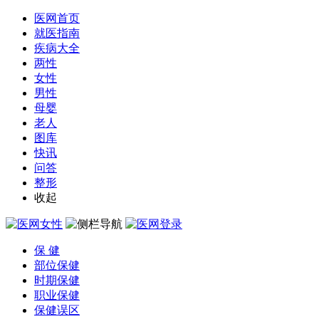
医网首页
就医指南
疾病大全
两性
女性
男性
母婴
老人
图库
快讯
问答
整形
收起
保 健
部位保健
时期保健
职业保健
保健误区