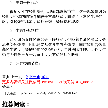
5、羊肉平衡代谢
很多女性在经期就会出现面部爆长痘痘，这一现象是因为
经期女性体内的锌含量较平常高很多，阻碍了正常的生理代
谢，引起爆痘现象，多补充锌可缓解这种现象。
6、牛奶补充钙质
经期因为女性的食欲会下降很多，但随着血液的流出，会
流失部分铁质，因此需要从饮食中补充铁质，同时饮用含钙量
高的牛奶，可缓解经前的饥饿症状，同时消除浮肿。此外，牛
奶与面包等主食一起食用，更有益钙质的吸收。
7、纤维类调节痛经
首页
上一页
1
2
下一页
尾页
更多内容请关注微信号“ewsos1”、在线问答“ask_doctor”
分享：
本文来源：
http://m.ewsos.com/lady/a/20150104/1007968.html
推荐阅读：