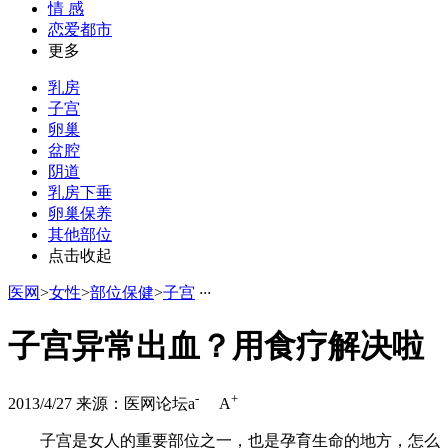
情 感
恋爱都市
更多
乳房
子宫
卵巢
盆腔
阴道
乳房下垂
卵巢保养
其他部位
点击收起
医网
>
女性
>
部位保健
>
子宫
·
·
·
子宫异常出血？用食疗解决啦
-
+
2013/4/27
来源：医网论坛
a
A
子宫是女人的重要部位之一，也是孕育生命的地方，怎么