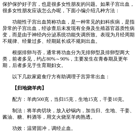
保护保护好子宫，也是很多女性朋友的问题。如果子宫出血，
很多女性朋友应该怎么办呢，下面小编介绍几种方法：
功能性子宫出血简称功血，是一种常见的妇科疾病，是指
异常的子宫出血，经诊查后未发现有全身及生殖器官器质性病
变，而是由于神经内分泌系统功能失调所致。表现为月经周期
不规律、经量过多、经期延长或不规则出血。
根据排卵与否，通常将功血分为无排卵型及排卵型两大
类，前者多见，约占80%～90%，主要发生在青春期及更年
期，后者多见于生育期妇女。
以下几款家庭食疗方有助调理子宫异常出血：
【归地烧羊肉】
配方：羊肉500克，当归15克，生地15克，干姜10克。
制法：将羊肉切块，放入砂锅内，加当归、生地、干姜、
酱油、糖、料酒等，用文火烧至羊肉熟透。
功效：温肾固冲，调经止血。