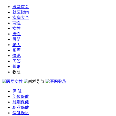
医网首页
就医指南
疾病大全
两性
女性
男性
母婴
老人
图库
快讯
问答
整形
收起
保 健
部位保健
时期保健
职业保健
保健误区