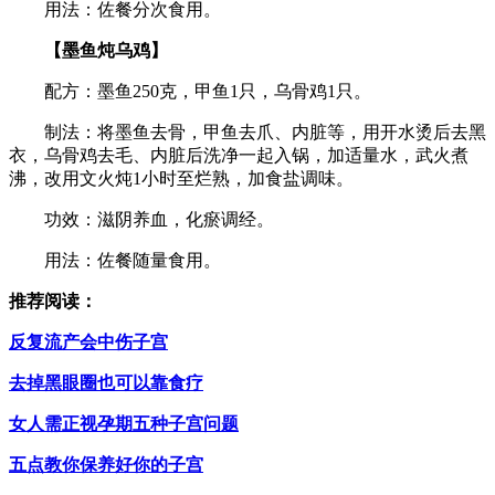
用法：佐餐分次食用。
【墨鱼炖乌鸡】
配方：墨鱼250克，甲鱼1只，乌骨鸡1只。
制法：将墨鱼去骨，甲鱼去爪、内脏等，用开水烫后去黑
衣，乌骨鸡去毛、内脏后洗净一起入锅，加适量水，武火煮
沸，改用文火炖1小时至烂熟，加食盐调味。
功效：滋阴养血，化瘀调经。
用法：佐餐随量食用。
推荐阅读：
反复流产会中伤子宫
去掉黑眼圈也可以靠食疗
女人需正视孕期五种子宫问题
五点教你保养好你的子宫