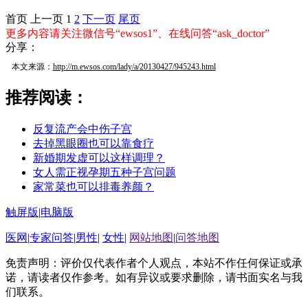
首页
上一页
1
2
下一页
尾页
更多内容请关注微信号“ewsos1”、在线问答“ask_doctor”
分享：
本文来源：
http://m.ewsos.com/lady/a/20130427/945243.html
推荐阅读：
反复流产会中伤子宫
去掉黑眼圈也可以靠食疗
新婚期发虚可以这样调理？
女人需正视孕期五种子宫问题
家常菜也可以排毒养颜？
触屏版
|
电脑版
医网
|
专家问答
|
男性
|
女性
|
网站地图
|
问答地图
免责声明：评价仅代表作者个人观点，本站不作任何保证或承
诺，请读者仅作参考。如有异议或要求删除，请书面实名与我
们联系。