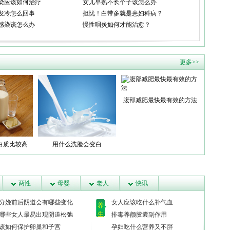
染应该如何治疗
女儿早熟不长个子该怎么办
发冷怎么回事
担忧！白带多就是患妇科病？
感染该怎么办
慢性咽炎如何才能治愈？
更多>>
腹部减肥最快最有效的方法
白质比较高
用什么洗脸会变白
两性
母婴
老人
快讯
分娩前后阴道会有哪些变化
女人应该吃什么补气血
养
生
哪些女人最易出现阴道松弛
排毒养颜胶囊副作用
该如何保护卵巢和子宫
孕妇吃什么营养又不胖