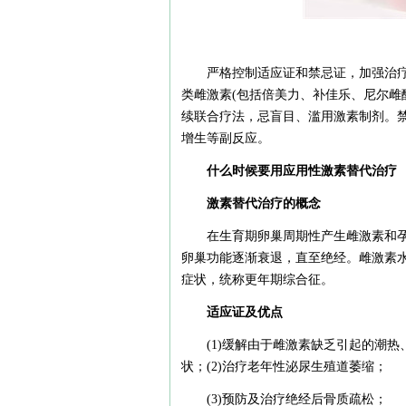
严格控制适应证和禁忌证，加强治
类雌激素(包括倍美力、补佳乐、尼尔雌
续联合疗法，忌盲目、滥用激素制剂。
增生等副反应。
什么时候要用应用性激素替代治疗
激素替代治疗的概念
在生育期卵巢周期性产生雌激素和孕
卵巢功能逐渐衰退，直至绝经。雌激素
症状，统称更年期综合征。
适应证及优点
(1)缓解由于雌激素缺乏引起的潮
状；(2)治疗老年性泌尿生殖道萎缩；
(3)预防及治疗绝经后骨质疏松；