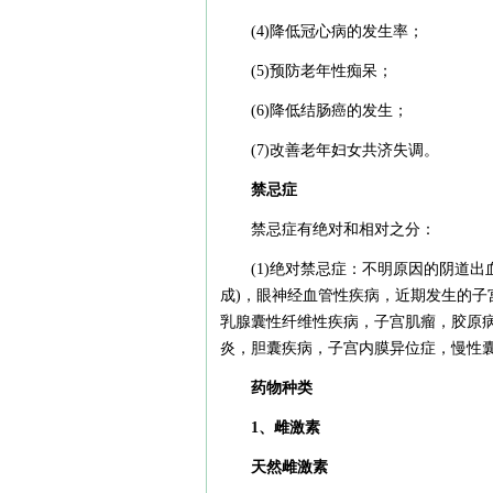
(4)降低冠心病的发生率；
(5)预防老年性痴呆；
(6)降低结肠癌的发生；
(7)改善老年妇女共济失调。
禁忌症
禁忌症有绝对和相对之分：
(1)绝对禁忌症：不明原因的阴道
成)，眼神经血管性疾病，近期发生的子
乳腺囊性纤维性疾病，子宫肌瘤，胶原
炎，胆囊疾病，子宫内膜异位症，慢性
药物种类
1、雌激素
天然雌激素