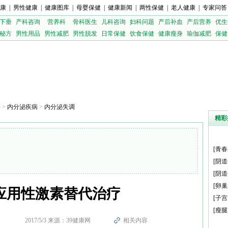
康
|
男性健康
|
健康图库
|
母婴保健
|
健康新闻
|
两性保健
|
老人健康
|
专家问答
下垂
产科咨询
营养科
骨科医生
儿科咨询
妇科问题
产后补血
产后营养
优生
秘方
男性用品
男性减肥
男性脱发
日常保健
饮食保健
健康瘦身
瑜伽减肥
保健
科
>
内分泌疾病
>
内分泌失调
精彩
[
青春
[
阴道
[
阴道
[
卵巢
应用性激素替代治疗
[
子宫
[
瘦腿
2017/5/3 来源：39健康网
相关内容