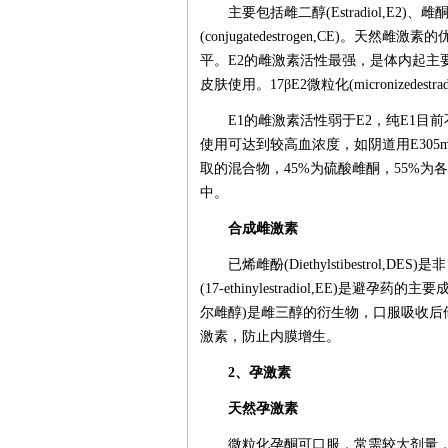
主要包括雌二醇(Estradiol,E2)、雌酮(
(conjugatedestrogen,CE
平。E2的雌激素活性最强，是体内起主
皮肤使用。17βE2微粒化(micronizedes
E1的雌激素活性弱于E2，纯E1目
使用可达到较高血浓度，如阴道用E305m
取的混合物，45%为硫酸雌酮，55%
中。
合成雌激素
已烯雌酚(Diethylstibestr
(17-ethinylestradiol,EE
尔雌醇)是雌三醇的衍生物，口服吸收后
激素，防止内膜增生。
2、孕激素
天然孕激素
微粒化孕酮可口服，常需较大剂量