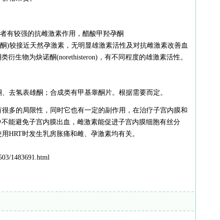
，前者有较强的抗雌激素作用，醋酸甲羟孕酮
e,MPA，安宫黄体酮)较接近天然孕激素，无明显雄激素活性及对抗雌激素改善血
生物为炔诺酮(norethisteron)，有不同程度的雄激素活性。
酮、去氢表雄酮；合成类有甲基睾酮片。根据需要而定。
有很多的局限性，同时它也有一定的副作用，在治疗子宫内膜和
中不能避免子宫内膜出血，雌激素能促进子宫内膜细胞有丝分
用HRT时发生乳房胀痛和雌、孕激素均有关。
03/1483691.html