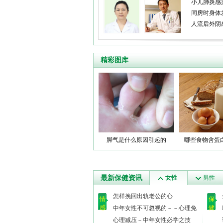
小儿肺炎感
同房时身体
人流后外阴
精彩图库
脚气是什么原因引起的
哪些食物含蛋
最新保健资讯
女性
男性
怎样挽回出轨老公的心
情
保
感
健
中年女性不可忽视的－－心理免
疫
心理减压－中年女性必学之技