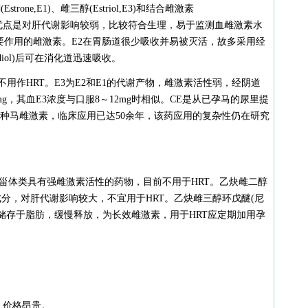
Estrone,E1)、雌三醇(Estriol,E3)和结合雌激素
)。天然雌激素的优点是对肝代谢影响较弱，比较符合生理，易于监测血雌激素水
要作用的雌激素。E2在胃肠道很少吸收并易被灭活，故多采用经
tradiol)后可在消化道迅速吸收。
前不用作HRT。E3为E2和E1的代谢产物，雌激素活性弱，经阴道
g，其血E3浓度与口服8～12mg时相似。CE是从已孕马的尿里提
为各种马雌激素，临床应用已达50余年，该药应用的复杂性仍在研究
ol,DES)是非甾体类具有强雌激素活性的药物，目前不用于HRT。乙炔雌二醇
)是避孕药的主要成分，对肝代谢影响较大，不宜用于HRT。乙炔雌三醇环戊醚(尼
储存于脂肪，缓慢释放，为长效雌激素，用于HRT应定期加用孕
，价格昂贵。