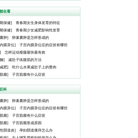
都在看
期保健
]
青春期女生身体发育的特征
期保健
]
青春期少女减肥影响性发育
囊肿
]
卵巢囊肿是怎样形成的
内膜异位
]
子宫内膜异位症的症状有哪些
]
怎样运动瘦腿最快最有效
腩
]
减肚子练腹肌的方法
减肥
]
吃什么水果减肚子上的赘肉
肌瘤
]
子宫肌瘤有什么症状
百科
囊肿
]
卵巢囊肿是怎样形成的
内膜异位
]
子宫内膜异位症的症状有哪些
肌瘤
]
子宫肌瘤有什么症状
肌瘤
]
子宫肌瘤形成原因
性阴道炎
]
孕妇阴道瘙痒怎么办
疾病
]
女人哺乳期有妇科病怎么办