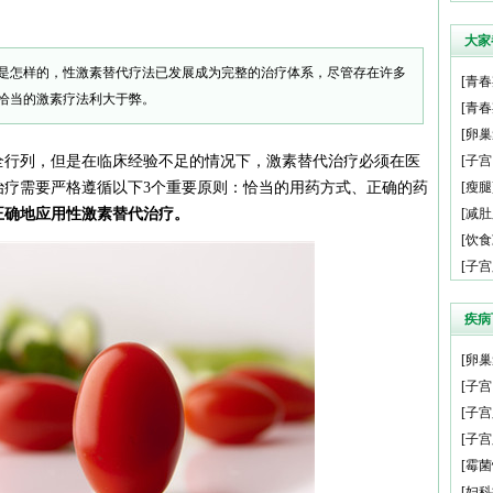
大家
是怎样的，性激素替代疗法已发展成为完整的治疗体系，尽管存在许多
[
青春
恰当的激素疗法利大于弊。
[
青春
[
卵巢
全行列，但是在临床经验不足的情况下，激素替代治疗必须在医
[
子宫
治疗需要严格遵循以下3个重要原则：恰当的用药方式、正确的药
[
瘦腿
正确地应用性激素替代治疗。
[
减肚
[
饮食
[
子宫
疾病
[
卵巢
[
子宫
[
子宫
[
子宫
[
霉菌
[
妇科