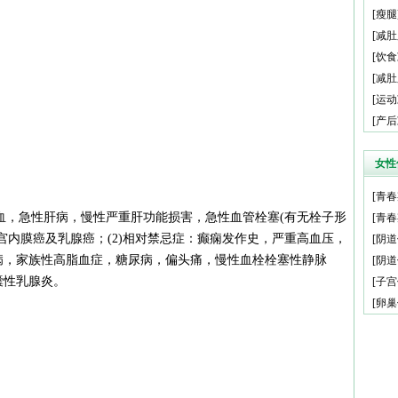
[
瘦腿
[
减肚
[
饮食
[
减肚
[
运动
[
产后
女性
[
青春
出血，急性肝病，慢性严重肝功能损害，急性血管栓塞(有无栓子形
[
青春
宫内膜癌及乳腺癌；(2)相对禁忌症：癫痫发作史，严重高血压，
[
阴道
病，家族性高脂血症，糖尿病，偏头痛，慢性血栓栓塞性静脉
[
阴道
囊性乳腺炎。
[
子宫
[
卵巢