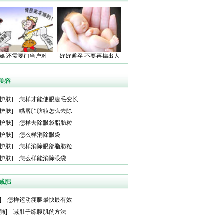
姻还需要门当户对
好好避孕 不要再搞出人
吗？
命了！
美容
护肤
]
怎样才能使眼睫毛变长
护肤
]
嘴唇脂肪粒怎么去除
护肤
]
怎样去除眼袋脂肪粒
护肤
]
怎么样消除眼袋
护肤
]
怎样消除眼部脂肪粒
护肤
]
怎么样能消除眼袋
减肥
]
怎样运动瘦腿最快最有效
腩
]
减肚子练腹肌的方法