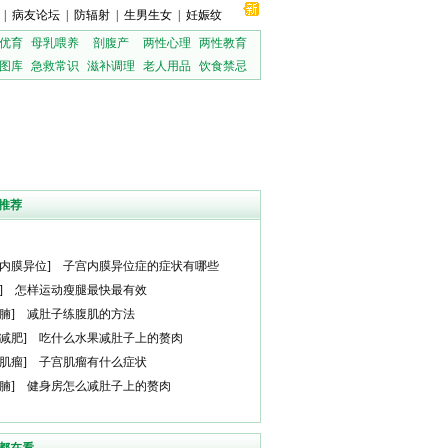
|
病友论坛
|
防辐射
|
生男生女
|
妊娠纹
优育
母乳喂养
剖腹产
两性心理
两性教育
图库
急救常识
滋补调理
老人用品
饮食禁忌
推荐
内膜异位
]
子宫内膜异位症的症状有哪些
]
怎样运动瘦腿最快最有效
腩
]
减肚子练腹肌的方法
减肥
]
吃什么水果减肚子上的赘肉
肌瘤
]
子宫肌瘤有什么症状
腩
]
健身房怎么减肚子上的赘肉