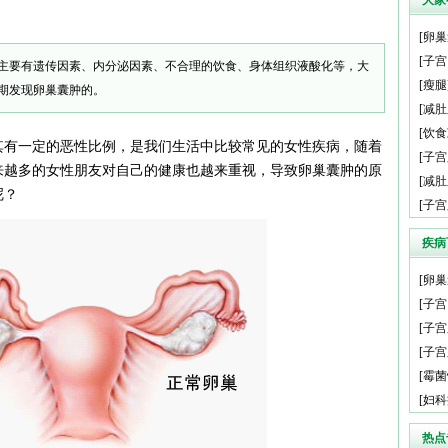
大家
[
卵巢
[
子宫
主要有遗传因素、内分泌因素、不合理的饮食、身体组织液酸化等，大
[
瘦腿
期发现卵巢囊肿的。
[
减肚
[
饮食
其有一定的恶性比例，是我们生活中比较常见的女性疾病，随着
[
子宫
来越多的女性朋友对自己的健康也越来重视，导致卵巢囊肿的原
[
减肚
呢？
[
子宫
疾病
[
卵巢
[
子宫
[
子宫
[
子宫
[
霉菌
[
妇科
热点