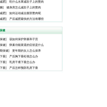
减肥
]
吃什么水果减肚子上的赘肉
腩
]
健身房怎么减肚子上的赘肉
减肥
]
如何运动减去腹部赘肉呢
减肥
]
产后减肥最快的方法有哪些
保健
保健
]
该如何保护卵巢和子宫
保健
]
卵巢功能衰退的症状是什么
期保健
]
更年期的女人怎么保养
下垂
]
产后胸下垂松弛怎么办
下垂
]
乳房干瘪下垂怎么办
下垂
]
产后怎样预防乳房下垂