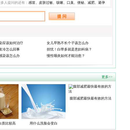
较多人提问的还有：
感冒
、
皮肤过敏
、
咳嗽
、
口臭
、
便秘
、
减肥
、
避孕
染应该如何治疗
女儿早熟不长个子该怎么办
发冷怎么回事
担忧！白带多就是患妇科病？
感染该怎么办
慢性咽炎如何才能治愈？
更多>>
腹部减肥最快最有效的方法
白质比较高
用什么洗脸会变白