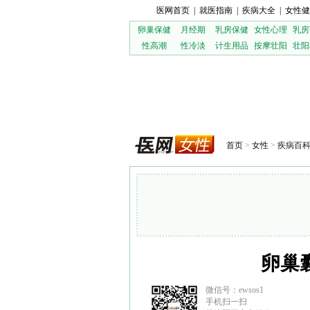
医网首页
|
就医指南
|
疾病大全
|
女性健
卵巢保健
月经期
乳房保健
女性心理
乳房
性高潮
性冷淡
计生用品
按摩壮阳
壮阳
首页
>
女性
>
疾病百
卵巢
微信号：ewsos1
手机扫一扫