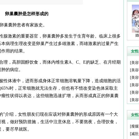
卵巢囊肿是怎样形成的
%的卵巢囊肿患者有家族史。
婚
性腺激素的重要器官，卵巢囊肿多发生于生育年龄。临床上很多
基本病理生理改变是卵巢产生过多雄激素，而雄激素的过量产生
同作用的结果。
女性
合理，高胆固醇饮食，而体内维生素A、C、E的缺乏、在月经期
[
美容
囊肿的病症。
[
美容
[
美容
酸性体液中，进而形成身体正常细胞溶氧量下降，造成细胞的活
[
美容
65%时，正常细胞就无法生存，但也有不惜改变染色体采取主
[
美容
肿瘤性状得以表达，这些细胞迅速扩增，从而形成真正的卵巢囊
[
美容
的”介绍，女性朋友们现在应该对卵巢囊肿的形成原因有一个大
女性
重视，做好预防措施，生活中注意休息，不要熬夜，合理饮食，
[
瘦腿
候，要尽早就医。
[
减肚