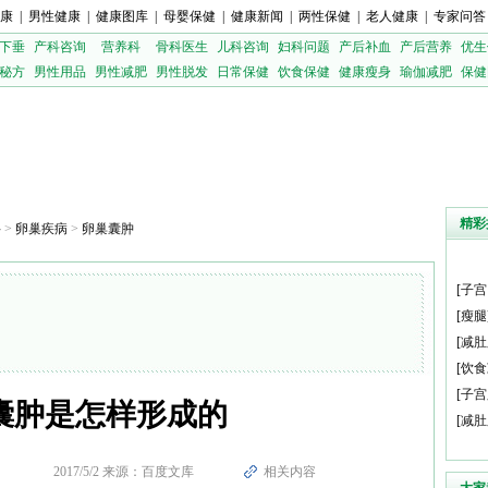
康
|
男性健康
|
健康图库
|
母婴保健
|
健康新闻
|
两性保健
|
老人健康
|
专家问答
下垂
产科咨询
营养科
骨科医生
儿科咨询
妇科问题
产后补血
产后营养
优生
秘方
男性用品
男性减肥
男性脱发
日常保健
饮食保健
健康瘦身
瑜伽减肥
保健
精彩
科
>
卵巢疾病
>
卵巢囊肿
[
子宫
[
瘦腿
[
减肚
[
饮食
[
子宫
囊肿是怎样形成的
[
减肚
2017/5/2 来源：百度文库
相关内容