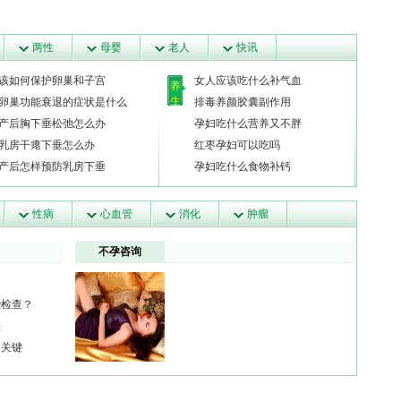
两性
母婴
老人
快讯
该如何保护卵巢和子宫
女人应该吃什么补气血
养
生
卵巢功能衰退的症状是什么
排毒养颜胶囊副作用
产后胸下垂松弛怎么办
孕妇吃什么营养又不胖
乳房干瘪下垂怎么办
红枣孕妇可以吃吗
产后怎样预防乳房下垂
孕妇吃什么食物补钙
性病
心血管
消化
肿瘤
不孕咨询
些检查？
差
最关键