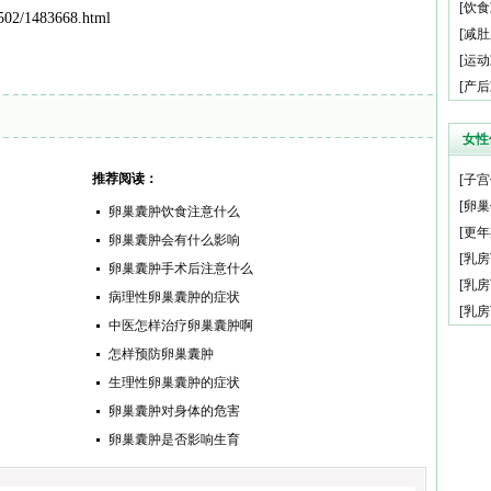
[
饮食
02/1483668.html
[
减肚
[
运动
[
产后
女性
推荐阅读：
[
子宫
[
卵巢
卵巢囊肿饮食注意什么
[
更年
卵巢囊肿会有什么影响
[
乳房
卵巢囊肿手术后注意什么
[
乳房
病理性卵巢囊肿的症状
[
乳房
中医怎样治疗卵巢囊肿啊
怎样预防卵巢囊肿
生理性卵巢囊肿的症状
卵巢囊肿对身体的危害
卵巢囊肿是否影响生育