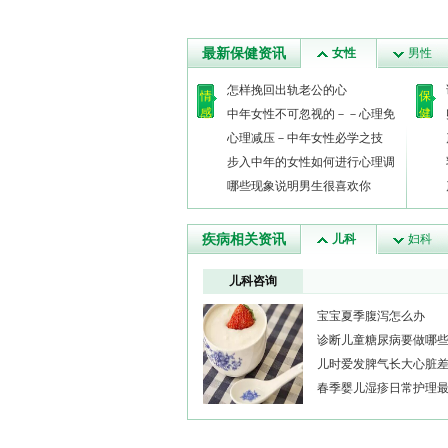
最新保健资讯
女性
男性
怎样挽回出轨老公的心
情
保
感
健
中年女性不可忽视的－－心理免
疫
心理减压－中年女性必学之技
步入中年的女性如何进行心理调
适？
哪些现象说明男生很喜欢你
疾病相关资讯
儿科
妇科
儿科咨询
宝宝夏季腹泻怎么办
诊断儿童糖尿病要做哪
儿时爱发脾气长大心脏
春季婴儿湿疹日常护理