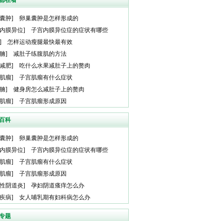
都在看
囊肿
]
卵巢囊肿是怎样形成的
内膜异位
]
子宫内膜异位症的症状有哪些
]
怎样运动瘦腿最快最有效
腩
]
减肚子练腹肌的方法
减肥
]
吃什么水果减肚子上的赘肉
肌瘤
]
子宫肌瘤有什么症状
腩
]
健身房怎么减肚子上的赘肉
肌瘤
]
子宫肌瘤形成原因
百科
囊肿
]
卵巢囊肿是怎样形成的
内膜异位
]
子宫内膜异位症的症状有哪些
肌瘤
]
子宫肌瘤有什么症状
肌瘤
]
子宫肌瘤形成原因
性阴道炎
]
孕妇阴道瘙痒怎么办
疾病
]
女人哺乳期有妇科病怎么办
专题