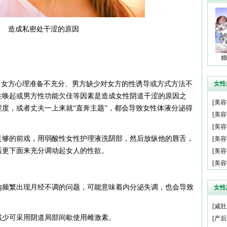
造成私密处干涩的原因
婚
，女方心理准备不充分、男方缺少对女方的性诱导或方式方法不
女性
性唤起或男方性功能欠佳等因素是造成女性阴道干涩的原因之
[
美容
度，或者丈夫一上来就“直奔主题”，都会导致女性体液分泌得
[
美容
[
美容
足够的前戏，用弱酸性女性护理液洗阴部，然后放纵他的唇舌，
[
美容
后更下面来充分调动起女人的性欲。
[
美容
[
美容
内频繁出现月经不调的问题，可能意味着内分泌失调，也会导致
女性
[
减肚
减少可采用阴道局部间歇使用雌激素。
[
产后