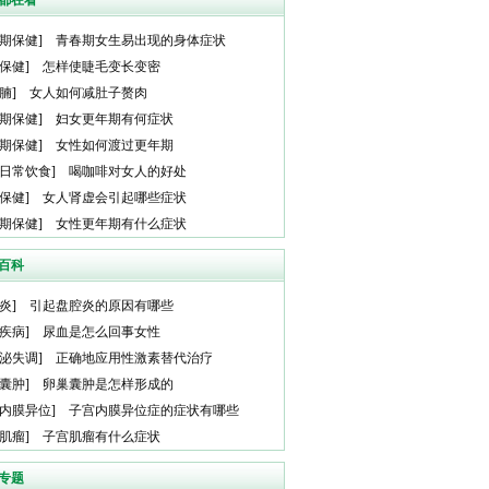
都在看
期保健
]
青春期女生易出现的身体症状
保健
]
怎样使睫毛变长变密
腩
]
女人如何减肚子赘肉
期保健
]
妇女更年期有何症状
期保健
]
女性如何渡过更年期
日常饮食
]
喝咖啡对女人的好处
保健
]
女人肾虚会引起哪些症状
期保健
]
女性更年期有什么症状
百科
炎
]
引起盘腔炎的原因有哪些
疾病
]
尿血是怎么回事女性
泌失调
]
正确地应用性激素替代治疗
囊肿
]
卵巢囊肿是怎样形成的
内膜异位
]
子宫内膜异位症的症状有哪些
肌瘤
]
子宫肌瘤有什么症状
专题