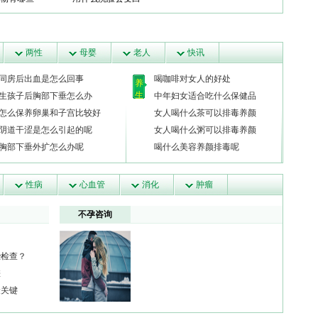
两性
母婴
老人
快讯
同房后出血是怎么回事
喝咖啡对女人的好处
养
生
生孩子后胸部下垂怎么办
中年妇女适合吃什么保健品
怎么保养卵巢和子宫比较好
女人喝什么茶可以排毒养颜
阴道干涩是怎么引起的呢
女人喝什么粥可以排毒养颜
胸部下垂外扩怎么办呢
喝什么美容养颜排毒呢
性病
心血管
消化
肿瘤
不孕咨询
些检查？
差
最关键