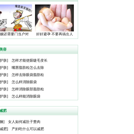
姻还需要门当户对
好好避孕 不要再搞出人
吗？
命了！
美容
护肤
]
怎样才能使眼睫毛变长
护肤
]
嘴唇脂肪粒怎么去除
护肤
]
怎样去除眼袋脂肪粒
护肤
]
怎么样消除眼袋
护肤
]
怎样消除眼部脂肪粒
护肤
]
怎么样能消除眼袋
减肥
腩
]
女人如何减肚子赘肉
减肥
]
产妇吃什么可以减肥