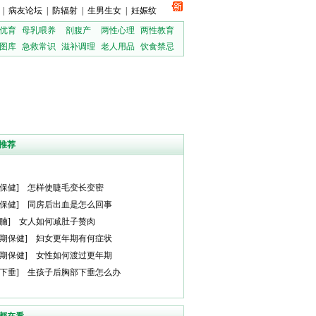
|
病友论坛
|
防辐射
|
生男生女
|
妊娠纹
优育
母乳喂养
剖腹产
两性心理
两性教育
图库
急救常识
滋补调理
老人用品
饮食禁忌
推荐
保健
]
怎样使睫毛变长变密
保健
]
同房后出血是怎么回事
腩
]
女人如何减肚子赘肉
期保健
]
妇女更年期有何症状
期保健
]
女性如何渡过更年期
下垂
]
生孩子后胸部下垂怎么办