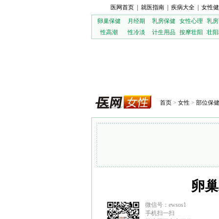
医网首页
|
就医指南
|
疾病大全
|
女性健
卵巢保健
月经期
乳房保健
女性心理
乳房
性高潮
性冷淡
计生用品
按摩壮阳
壮阳
首页
>
女性
>
部位保
卵巢
微信号：ewsos1
手机扫一扫