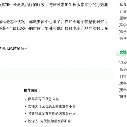
激素加生长激素治疗的疗效，与雄激素加生长激素治疗的疗效相
[
饮食
[
产后
[
医学
边出现这种状况，你就要留个心眼了。在如今这个信息化时代，
[
医学
在孩子年龄比较小的时候，要减少她们接触电子产品的次数，多
[
医学
[
医学
19/1494536.html
女性
[
月经
[
新婚
[
日常
[
更年
[
更年
推荐阅读：
[
日常
卵巢发育不良怎么办
女性为什么会患上卵巢发育不良
导致卵巢发育不良的因素是什么
性深入 ·先天性卵巢发育不全