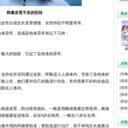
卵巢发育不良的症状
热点
的女性出现生长发育缓慢、女性特征不明显等等。
色体异常，造成染色体异常有以下几种：
婚
了极大的辐射，引起了染色体的异常。
女性
[
丰胸
，这些化学试剂通过皮肤、呼吸进入人体体内，导致了染色体的
[
美容
不敢上街，她们要对自己的脸进行化妆，有些质量不好的化妆品
[
美容
残留在人体内。
[
美容
法
[
美容
[
美容
生殖器发育，防治骨质疏松。一般是用雌雄激素交替使用，雌激
善皮
用雄激素促进身高，应在8岁后再用，一般在11岁左右用。
女性
激素作用的药物替勃龙，替勃龙进行治疗，高于单纯生长激素治