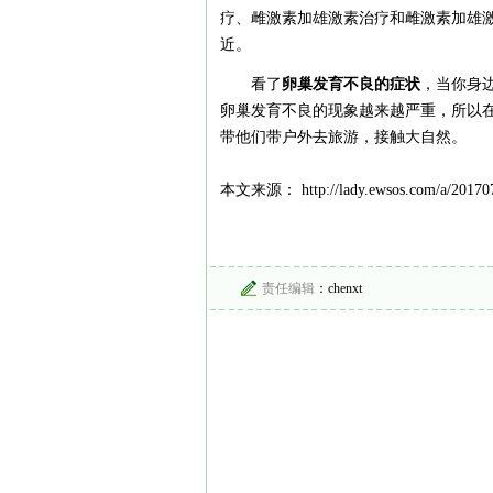
疗、雌激素加雄激素治疗和雌激素加雄
近。
看了
卵巢发育不良的症状
，当你身
卵巢发育不良的现象越来越严重，所以
带他们带户外去旅游，接触大自然。
本文来源： http://lady.ewsos.com/a/201707
责任编辑
：chenxt