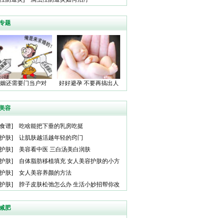
专题
姻还需要门当户对
好好避孕 不要再搞出人
吗？
命了！
美容
食谱
]
吃啥能把下垂的乳房吃挺
护肤
]
让肌肤越活越年轻的窍门
护肤
]
美容看中医 三白汤美白润肤
护肤
]
自体脂肪移植填充 女人美容护肤的小方
护肤
]
女人美容养颜的方法
护肤
]
脖子皮肤松弛怎么办 生活小妙招帮你改
肤
减肥