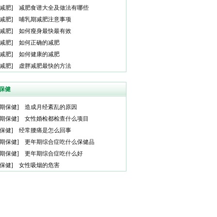
减肥
]
减肥食谱大全及做法有哪些
减肥
]
哺乳期减肥注意事项
减肥
]
如何瘦身最快最有效
减肥
]
如何正确的减肥
减肥
]
如何健康的减肥
减肥
]
虚胖减肥最快的方法
保健
期保健
]
造成月经紊乱的原因
期保健
]
女性婚检都检查什么项目
保健
]
经常腰痛是怎么回事
期保健
]
更年期综合症吃什么保健品
期保健
]
更年期综合症吃什么好
保健
]
女性吸烟的危害