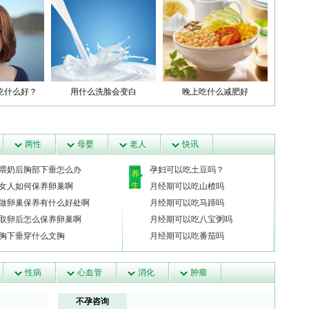
吃什么好？
用什么洗脸会变白
晚上吃什么减肥好
两性
母婴
老人
快讯
喂奶后胸部下垂怎么办
孕妇可以吃土豆吗？
养
生
女人如何保养卵巢啊
月经期可以吃山楂吗
做卵巢保养有什么好处啊
月经期可以吃马蹄吗
取卵后怎么保养卵巢啊
月经期可以吃八宝粥吗
胸下垂穿什么文胸
月经期可以吃番茄吗
性病
心血管
消化
肿瘤
不孕咨询