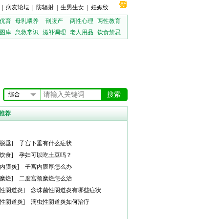
|
病友论坛
|
防辐射
|
生男生女
|
妊娠纹
优育
母乳喂养
剖腹产
两性心理
两性教育
图库
急救常识
滋补调理
老人用品
饮食禁忌
综合
推荐
脱垂
]
子宫下垂有什么症状
饮食
]
孕妇可以吃土豆吗？
内膜炎
]
子宫内膜厚怎么办
糜烂
]
二度宫颈糜烂怎么治
性阴道炎
]
念珠菌性阴道炎有哪些症状
性阴道炎
]
滴虫性阴道炎如何治疗