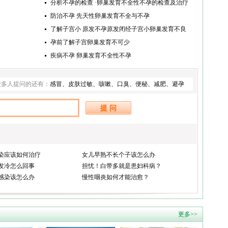
分析不孕的检查 ·卵巢发育不全性不孕的检查及治疗
防治不孕 先天性卵巢发育不全与不孕
了解子宫小 原发不孕原发闭经子宫小卵巢发育不良
孕前了解子宫卵巢发育不可少
疾病不孕 卵巢发育不全性不孕
较多人提问的还有：
感冒
、
皮肤过敏
、
咳嗽
、
口臭
、
便秘
、
减肥
、
避孕
染应该如何治疗
女儿早熟不长个子该怎么办
发冷怎么回事
担忧！白带多就是患妇科病？
感染该怎么办
慢性咽炎如何才能治愈？
更多>>