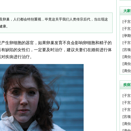
大家
及卵巢，人们都会特别重视，毕竟这关乎我们人类传宗后代，当出现这
[
子宫
健康。
[
子宫
[
孕期
是产生卵细胞的器官，如果卵巢发育不良会影响卵细胞和精子的
[
子宫
巢有缺陷的女性们，一定要及时治疗，建议夫妻们在婚前进行体
[
宫颈
以对疾病进行治疗。
[
滴虫
[
滴虫
[
滴虫
疾病
[
子宫
[
子宫
[
子宫
[
宫颈
[
滴虫
[
滴虫