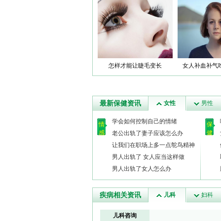
怎样才能让睫毛变长
女人补血补气
最新保健资讯
女性
男性
学会如何控制自己的情绪
情
保
感
健
老公出轨了妻子应该怎么办
让我们在职场上多一点鸵鸟精神
男人出轨了 女人应当这样做
男人出轨了女人怎么办
疾病相关资讯
儿科
妇科
儿科咨询