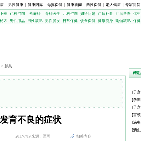
康
|
男性健康
|
健康图库
|
母婴保健
|
健康新闻
|
两性保健
|
老人健康
|
专家问答
下垂
产科咨询
营养科
骨科医生
儿科咨询
妇科问题
产后补血
产后营养
优生
秘方
男性用品
男性减肥
男性脱发
日常保健
饮食保健
健康瘦身
瑜伽减肥
保健
健
>
卵巢
精彩
[
子宫
[
孕期
[
子宫
[
宫颈
发育不良的症状
[
滴虫
[
滴虫
2017/7/19 来源：医网
相关内容