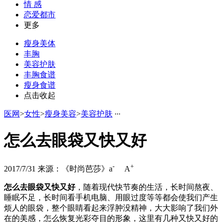
情 感
恋爱都市
更多
瘦身美体
丰胸
美容护肤
丰胸食谱
瘦身食谱
点击收起
医网
>
女性
>
瘦身美容
>
美容护肤
·
·
·
怎么去眼袋又快又好
-
+
2017/7/31
来源：《时尚芭莎》
a
A
怎么去眼袋又快又好
，随着现代快节奏的生活，长时间熬夜、
睡眠不足，长时间看手机电脑、用眼过度等等都会使我们产生
烦人的眼袋，整个眼睛看起来浮肿没精神，大大影响了我们外
在的美感，怎么恢复光彩夺目的形象，这里有几种又快又好的