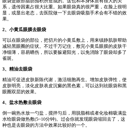
眼袋是眼部脂肪囤积所造成的。这也和本身体质有很大的关
系，遗传因素占很大比重。如果眼袋真的很严重，在脸上很明
显，或显出老态，去医院做一下去眼袋吸脂手术会有不错的效
果。
2、小黄瓜眼膜去眼袋
可以在眼袋的部位，把切片的小黄瓜敷上，用来镇静肌肤帮助
减轻黑眼圈的症状。不过千万记住，敷完小黄瓜眼膜的皮肤干
净细薄，容易晒伤，所以要躲避阳光，以免消除了眼袋却多了
雀斑。
3、精油去眼袋
精油可促进皮肤新陈代谢，激活细胞再生。增加皮肤弹性，使
皮肤明亮，淡化皮肤表皮沉癜的黑色素，可以达到祛眼袋和黑
眼圈双层的效果。
4、盐水热敷去眼袋
倒一碗热水放一勺盐，搅拌匀后，用脱脂棉或者化妆棉吸满盐
水给眼袋做热敷(5~10分钟)。过会你就发现眼袋缩回去了，这
种也是去眼袋的方法中效果比较好的一个。