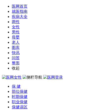
医网首页
就医指南
疾病大全
两性
女性
男性
母婴
老人
图库
快讯
问答
整形
收起
保 健
部位保健
时期保健
职业保健
保健误区