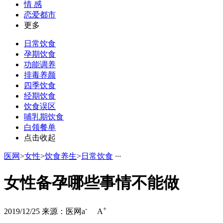
情 感
恋爱都市
更多
日常饮食
孕期饮食
功能调养
排毒养颜
四季饮食
经期饮食
饮食误区
哺乳期饮食
白领餐单
点击收起
医网
>
女性
>
饮食养生
>
日常饮食
·
·
·
女性备孕哪些事情不能做
-
+
2019/12/25
来源：医网
a
A