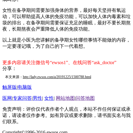
女性在备孕期间需要加强身体的营养，最好每天坚持有氧运
动，可以帮助提高人体的免疫功能，可以加快人体内毒素和垃
圾的排出，在备孕期间需要保证充足的睡眠，最好不要长期熬
夜，长期熬夜会严重降低人体的免疫功能。
以上就是小医为您讲解的备孕期女性哪些事情不能做的内容，
一定要谨记哦，为了自己的下一代着想。
更多内容请关注微信号“ewsos1”、在线问答“ask_doctor”
分享：
本文来源：
http://lady.ewsos.com/a/20191225/1500788.html
触屏版
|
电脑版
医网
|
专家问答
|
男性
|
女性
|
网站地图
|
问答地图
免责声明：评价仅代表作者个人观点，本站不作任何保证或承
诺，请读者仅作参考。如有异议或要求删除，请书面实名与我
们联系。
Copyright©1996-2016 ewsos.com