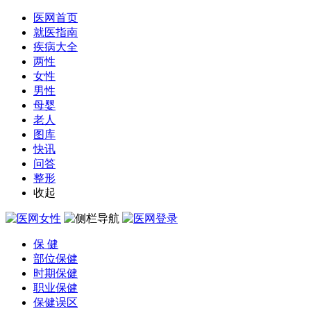
医网首页
就医指南
疾病大全
两性
女性
男性
母婴
老人
图库
快讯
问答
整形
收起
保 健
部位保健
时期保健
职业保健
保健误区