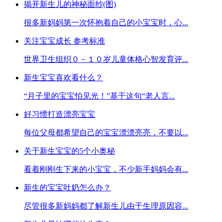
揭开新生儿的神秘面纱(图)
很多新妈妈第一次怀抱着自己的小宝宝时，心
...
关注宝宝成长 参考标准
世界卫生组织０－１０岁儿童体格心智发育评
...
新生宝宝喜欢看什么？
“月子里的宝宝怕见光！”基于这句“老人言
...
好习惯打造漂亮宝宝
每位父母都希望自己的宝宝漂漂亮亮，不要以
...
关于新生宝宝的5个小奥秘
看着刚刚生下来的小宝宝，不少新手妈妈会有
...
新生的宝宝吐奶怎么办？
尽管很多新妈妈都了解新生儿由于生理原因容
...