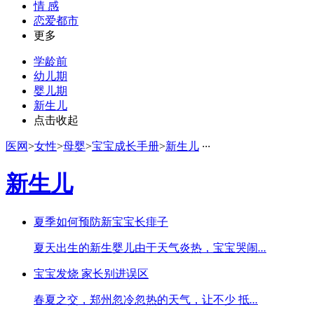
情 感
恋爱都市
更多
学龄前
幼儿期
婴儿期
新生儿
点击收起
医网
>
女性
>
母婴
>
宝宝成长手册
>
新生儿
·
·
·
新生儿
夏季如何预防新宝宝长痱子
夏天出生的新生婴儿由于天气炎热，宝宝哭闹
...
宝宝发烧 家长别进误区
春夏之交，郑州忽冷忽热的天气，让不少 抵
...