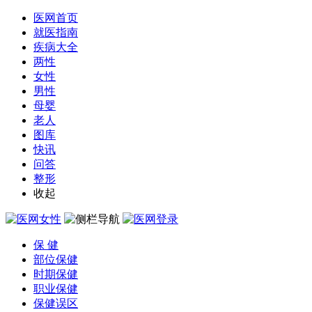
医网首页
就医指南
疾病大全
两性
女性
男性
母婴
老人
图库
快讯
问答
整形
收起
保 健
部位保健
时期保健
职业保健
保健误区