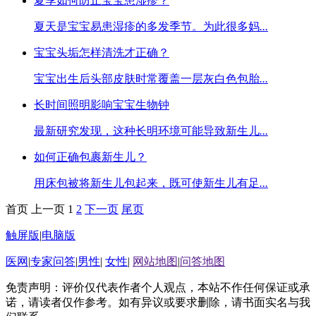
夏季如何防止宝宝患湿疹？
夏天是宝宝易患湿疹的多发季节。为此很多妈
...
宝宝头垢怎样清洗才正确？
宝宝出生后头部皮肤时常覆盖一层灰白色包胎
...
长时间照明影响宝宝生物钟
最新研究发现，这种长明环境可能导致新生儿
...
如何正确包裹新生儿？
用床包被将新生儿包起来，既可使新生儿有足
...
首页
上一页
1
2
下一页
尾页
触屏版
|
电脑版
医网
|
专家问答
|
男性
|
女性
|
网站地图
|
问答地图
免责声明：评价仅代表作者个人观点，本站不作任何保证或承
诺，请读者仅作参考。如有异议或要求删除，请书面实名与我