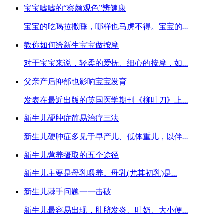
宝宝嘘嘘的“察颜观色”辨健康
宝宝的吃喝拉撒睡，哪样也马虎不得。宝宝的
...
教你如何给新生宝宝做按摩
对于宝宝来说，轻柔的爱抚、细心的按摩，如
...
父亲产后抑郁也影响宝宝发育
发表在最近出版的英国医学期刊《柳叶刀》上
...
新生儿硬肿症简易治疗三法
新生儿硬肿症多见于早产儿、低体重儿，以伴
...
新生儿营养摄取的五个途径
新生儿主要是母乳喂养。母乳(尤其初乳)是
...
新生儿棘手问题一一击破
新生儿最容易出现，肚脐发炎、吐奶、大小便
...