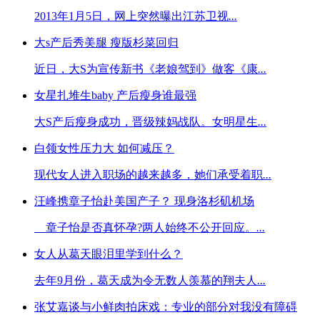
2013年1月5日，网上突然曝出江苏卫视
...
大s产后秀美腿 瘦版杉菜回归
近日，大S为宣传新书《老娘驾到》做客《康
...
女星扎堆生baby 产后瘦身谁最强
大S产后瘦身成功，晋级辣妈战队。女明星生
...
白领女性压力大 如何减压？
现代女人进入职场的越来越多，她们承受着职
...
汪峰携章子怡赴美国产子？ 现身洛杉矶机场
章子怡是否真怀孕?两人始终不公开回应。
...
女人从葛天眼泪里学到什么？
去年9月份，葛天成为令无数人羡慕的翔夫人
...
张艾嘉谈与小鲜肉拍床戏：专业的部分对我没有障碍