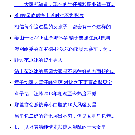
大家都知道，现在的牛仔裤和职业裤一直
...
准J嫂昆凌后悔出道时拍不堪影片
相信每个追过星的女孩子，都会有一个这样的
...
姜山一记ACE让李娜怀孕 精子要强注意4原则
澳网组委会在罗德-拉沃尔的夜场比赛前，为
...
睡过范冰冰的17个男人
沾上范冰冰的新闻大家是不需往好的方面想的
...
章子怡家人骂汪峰淫荡 对比之下更喜欢撒贝宁
章子怡、汪峰2013年相恋至今热度不减，
...
那些拼命赚钱养小白脸的10大风骚女星
男星包二奶的音讯层出不穷，但是女明星包养
...
扒一扒外表清纯情史却惊人混乱的十大女星