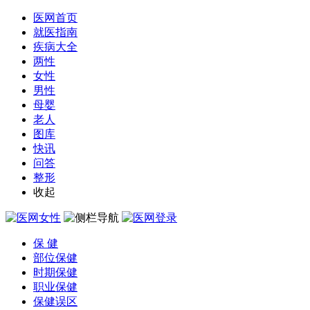
医网首页
就医指南
疾病大全
两性
女性
男性
母婴
老人
图库
快讯
问答
整形
收起
保 健
部位保健
时期保健
职业保健
保健误区