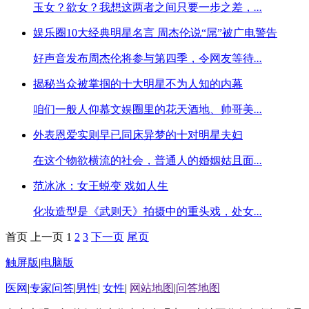
玉女？欲女？我想这两者之间只要一步之差，
...
娱乐圈10大经典明星名言 周杰伦说“屌”被广电警告
好声音发布周杰伦将参与第四季，令网友等待
...
揭秘当众被掌掴的十大明星不为人知的内幕
咱们一般人仰慕文娱圈里的花天酒地、帅哥美
...
外表恩爱实则早已同床异梦的十对明星夫妇
在这个物欲横流的社会，普通人的婚姻姑且面
...
范冰冰：女王蜕变 戏如人生
化妆造型是《武则天》拍摄中的重头戏，处女
...
首页
上一页
1
2
3
下一页
尾页
触屏版
|
电脑版
医网
|
专家问答
|
男性
|
女性
|
网站地图
|
问答地图