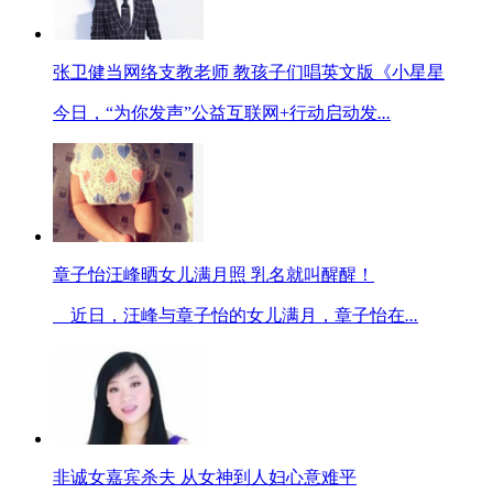
张卫健当网络支教老师 教孩子们唱英文版《小星星
今日，“为你发声”公益互联网+行动启动发
...
章子怡汪峰晒女儿满月照 乳名就叫醒醒！
近日，汪峰与章子怡的女儿满月，章子怡在
...
非诚女嘉宾杀夫 从女神到人妇心意难平