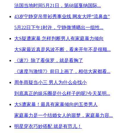
法国当地时间5月21日，第68届戛纳国际
...
43岁宁静穿吊带衫秀事业线 网友大呼“流鼻血”
5月22日下午1时许，宁静微博晒出一组性
...
大S疑遭家暴 怎样判断男人有家庭暴力倾向
大S家最近真是风波不断，看来开年不是很顺
...
《速7》除了看保罗，就是看胸了
《速度与激情7》前日上画了，相信大家都看
...
周冬雨疑当小三 男人为什么会找小
到底真正的娱乐圈是什么样子的呢?今天某明
...
大S遭家暴！最具有家暴倾向的五类男人
家庭暴力是一个结婚女人的噩梦，家庭暴力容
...
明星穿衣巧妙搭配 就是有范儿！