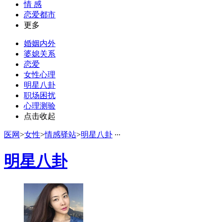
情 感
恋爱都市
更多
婚姻内外
婆媳关系
恋爱
女性心理
明星八卦
职场困扰
心理测验
点击收起
医网
>
女性
>
情感驿站
>
明星八卦
·
·
·
明星八卦