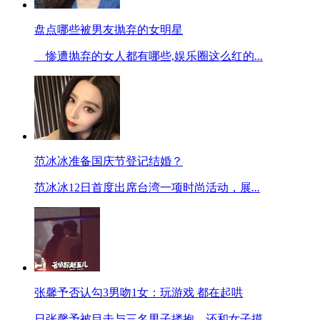
盘点哪些被男友抛弃的女明星
惨遭抛弃的女人都有哪些,娱乐圈这么红的
...
范冰冰准备国庆节登记结婚？
范冰冰12日首度出席台湾一项时尚活动，展
...
张馨予否认勾3男吻1女：玩游戏 都在起哄
日张馨予被目击与三名男子搂抱，还和女子摸
...