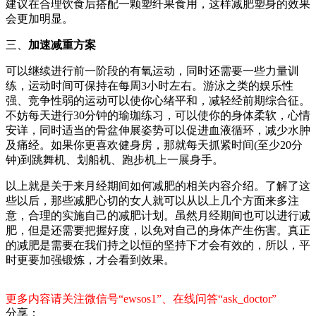
建议在合理饮食后搭配一颗塑纤果食用，这样减肥塑身的效果
会更加明显。
三、
加速减重方案
可以继续进行前一阶段的有氧运动，同时还需要一些力量训
练，运动时间可保持在每周3小时左右。游泳之类的娱乐性
强、竞争性弱的运动可以使你心绪平和，减轻经前期综合征。
不妨每天进行30分钟的瑜珈练习，可以使你的身体柔软，心情
安详，同时适当的骨盆伸展姿势可以促进血液循环，减少水肿
及痛经。如果你更喜欢健身房，那就每天抓紧时间(至少20分
钟)到跳舞机、划船机、跑步机上一展身手。
以上就是关于来月经期间如何减肥的相关内容介绍。了解了这
些以后，那些减肥心切的女人就可以从以上几个方面来多注
意，合理的实施自己的减肥计划。虽然月经期间也可以进行减
肥，但是还需要把握好度，以免对自己的身体产生伤害。真正
的减肥是需要在我们持之以恒的坚持下才会有效的，所以，平
时更要加强锻炼，才会看到效果。
更多内容请关注微信号“ewsos1”、在线问答“ask_doctor”
分享：