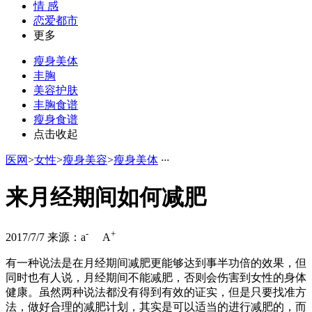
情 感
恋爱都市
更多
瘦身美体
丰胸
美容护肤
丰胸食谱
瘦身食谱
点击收起
医网
>
女性
>
瘦身美容
>
瘦身美体
·
·
·
来月经期间如何减肥
-
+
2017/7/7
来源：
a
A
有一种说法是在月经期间减肥更能够达到事半功倍的效果，但
同时也有人说，月经期间不能减肥，否则会伤害到女性的身体
健康。虽然两种说法都没有得到有效的证实，但是只要找准方
法，做好合理的减肥计划，其实是可以适当的进行减肥的，而