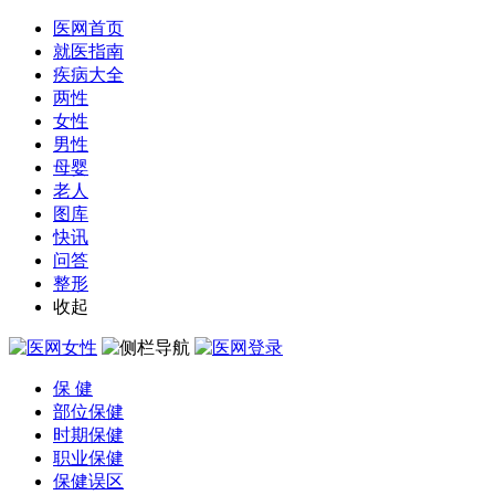
医网首页
就医指南
疾病大全
两性
女性
男性
母婴
老人
图库
快讯
问答
整形
收起
保 健
部位保健
时期保健
职业保健
保健误区