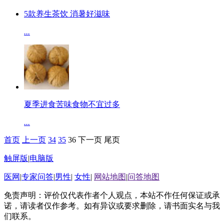
5款养生茶饮 消暑好滋味
...
夏季进食苦味食物不宜过多
...
首页
上一页
34
35
36
下一页
尾页
触屏版
|
电脑版
医网
|
专家问答
|
男性
|
女性
|
网站地图
|
问答地图
免责声明：评价仅代表作者个人观点，本站不作任何保证或承
诺，请读者仅作参考。如有异议或要求删除，请书面实名与我
们联系。