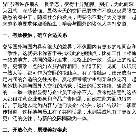
界吗?有许多朋友一反常态，变得十分蹩脚、别扭，为此而深
为困惑，深感苦恼。显然今天的交际已要求你不能仅仅局限在
熟悉的圈中了，随着社会的发展，需要你不断扩大交际面，越
来越多地要求你迎着陌生，学会与圈外的诸色人等打交道。
一、有效接触，确立合适关系
交际圈外与圈内具有很大的差异，不像圈内有更多的相同点和
一致性。这就要求你善于寻找彼此的接触点，比如工作上相通
一致的地方、共同的爱好追求、性格上的一致、观点上的相近
等。更细致一点的如衣服品牌相同、知道了同一见闻、认识同
一熟人等，都可作为交际的接触点。有了接触点，便形成有一
定内涵的合适的交往关系。夏老师带领学生到某单位见习，起
初她找不到与圈外人交往的感觉，说出的话文绉绉、酸溜溜
的，一举一动都显得与企业员工格格不入。后来她注意到这些
人都很注意企业形象和产品广告问题，而她在此方面也很内
行。于是她以此为内容与他们谈企业公关，谈广告设计，谈宣
传报道。这样她与员工有了共同话题，水到渠成地有了更深入
更广泛的交往，与新的交际圈融为一体。
二、开放心态，展现美好姿态