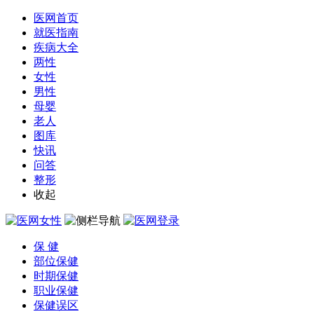
医网首页
就医指南
疾病大全
两性
女性
男性
母婴
老人
图库
快讯
问答
整形
收起
保 健
部位保健
时期保健
职业保健
保健误区