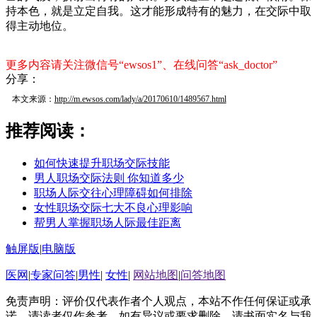
持本色，就是立定自我。这才能形成特有的魅力，在交际中取
得主动地位。
更多内容请关注微信号“ewsos1”、在线问答“ask_doctor”
分享：
本文来源：
http://m.ewsos.com/lady/a/20170610/1489567.html
推荐阅读：
如何快速提升职场交际技能
男人职场交际法则 你知道多少
职场人际交往心理障碍如何排除
女性职场交际七大不良心理影响
帮男人掌握职场人际最佳距离
触屏版
|
电脑版
医网
|
专家问答
|
男性
|
女性
|
网站地图
|
问答地图
免责声明：评价仅代表作者个人观点，本站不作任何保证或承
诺，请读者仅作参考。如有异议或要求删除，请书面实名与我