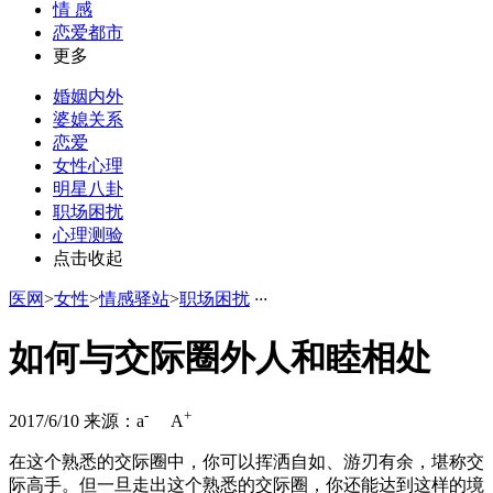
情 感
恋爱都市
更多
婚姻内外
婆媳关系
恋爱
女性心理
明星八卦
职场困扰
心理测验
点击收起
医网
>
女性
>
情感驿站
>
职场困扰
·
·
·
如何与交际圈外人和睦相处
-
+
2017/6/10
来源：
a
A
在这个熟悉的交际圈中，你可以挥洒自如、游刃有余，堪称交
际高手。但一旦走出这个熟悉的交际圈，你还能达到这样的境