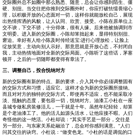
交际圈外总不如圈中那么熟悉、随意，总会让你感到陌生、僵
硬、别扭。当交往把你推到交际圈外时，你应打破怯懦畏缩心
理，以积极开放的心态面对一切，这样你就能放松自己，展现
出热情挥洒的风貌，让人认同、欣赏、接受。小陈在原单位上
交不谀，下交不骄，十分得体，很有人缘。后来他被抽调到市
文明委。进入新的交际圈，小陈却笨拙起来，显得特别别扭、
窘迫。幸好有人给小陈及时传经送宝:进行心理放松，让脸上
绽放笑意，主动向别人示好。那意思就是开放心态，不封闭自
我，主动热情地面对全新的交际局面。小陈听了这些话，茅塞
顿开，之后的一切随即都变得有章法了。
三、调整自己，投合悦纳对方
新的交际圈有新的特点、新的要求，介入其中你必须调整固有
的交际方式和习惯，适应它。这样才会为新的交际圈所接纳。
而且对对方的独特的交际方式，即使再不适应，也不能采取冷
淡、抵触的态度，要包容一切，悦纳对方。油漆工小杜在一座
县城专做私房装修活儿，一干就是十年。虽然年纪轻轻，却算
是个老油漆工了。他的活儿如源头活水，让他应接不暇。人们
奇怪他的这一绝活。小杜却说：“其实手艺是一部分，交往是
另一部分。与东家关系处融洽了，总会对你感到满意。”人们
问其交往的诀窍。小杜说：“做变色龙。”小杜的话是调侃的口