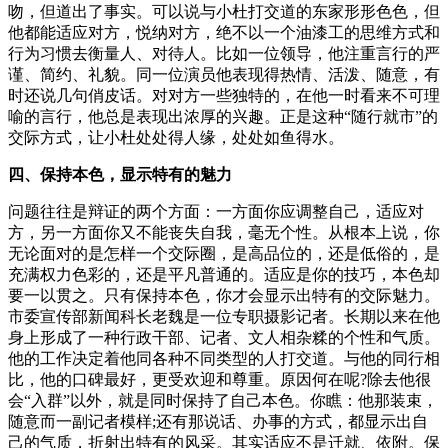
吻，但道出了事实。可以说与小杜打交道的东家形形色色，但
他都能适应对方，悦纳对方，绝不以一个油漆工的思维方式和
行为习惯去衡量人、对待人。比如一位领导，他注重言行的严
谨、简约、礼貌。同一位演员他表现得热情、活泼、随意，有
时还说几句俏皮话。对对方一些独特的，在他一时看来不可理
喻的言行，他总是表现出浓厚的兴趣。正是这种“随行就市”的
交际方式，让小杜处处得人缘，处处如鱼得水。
四、保持本色，显示特有的魅力
问题往往是辩证的两个方面：一方面你应调整自己，适应对
方，另一方面你又不能丧失自我，毫无个性。从根本上说，你
无论面对的是怎样一个交际圈，是高品位的，还是低俗的，是
充满权力色彩的，还是平凡普通的。适应是你的技巧，本色却
要一以贯之。只有保持本色，你才会显示出特有的交际魅力。
市委宣传部新闻科长老魏是一位专职摄影记者。长期以来在他
身上形成了一种行政干部、记者、文人相杂糅的个性和气质。
他的工作决定着他同各种不同类型的人打交道。与他的同行相
比，他的口碑最好，更受欢迎和尊重。原因何在呢?除去他很
会“入群”以外，就是同时保持了自己本色。你瞧：他那装束，
随意而一副记者模样;还有那说话、办事的方式，都显示出自
己的气质，折射出特有的风采。其实适应不是迁就、依附。保